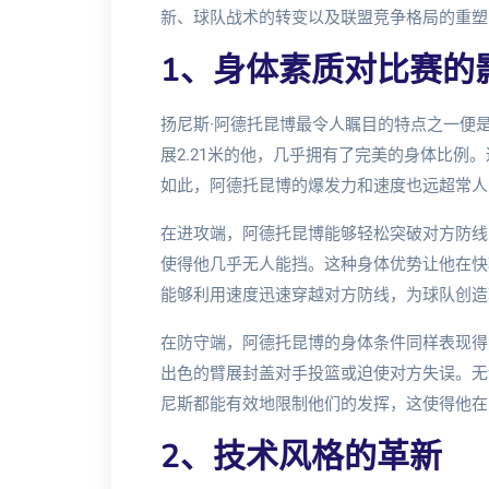
新、球队战术的转变以及联盟竞争格局的重塑
1、身体素质对比赛的
扬尼斯·阿德托昆博最令人瞩目的特点之一便是
展2.21米的他，几乎拥有了完美的身体比例
如此，阿德托昆博的爆发力和速度也远超常人
在进攻端，阿德托昆博能够轻松突破对方防线
使得他几乎无人能挡。这种身体优势让他在快
能够利用速度迅速穿越对方防线，为球队创造
在防守端，阿德托昆博的身体条件同样表现得
出色的臂展封盖对手投篮或迫使对方失误。无
尼斯都能有效地限制他们的发挥，这使得他在
2、技术风格的革新