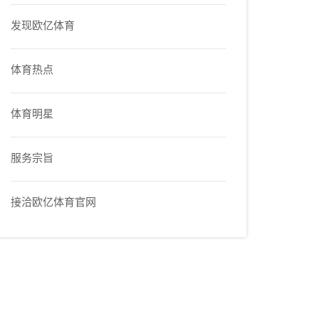
发现欧亿体育
体育热点
体育明星
服务宗旨
接洽欧亿体育官网