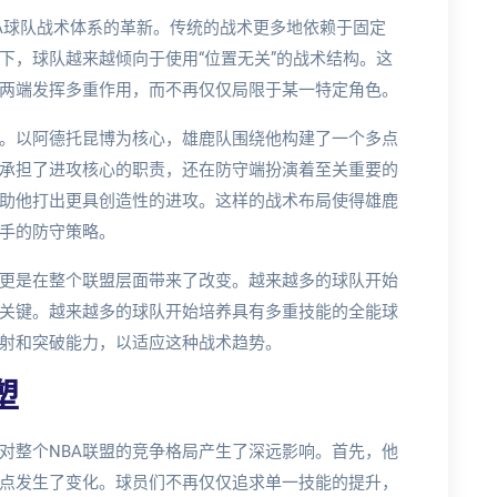
BA球队战术体系的革新。传统的战术更多地依赖于固定
下，球队越来越倾向于使用“位置无关”的战术结构。这
两端发挥多重作用，而不再仅仅局限于某一特定角色。
。以阿德托昆博为核心，雄鹿队围绕他构建了一个多点
承担了进攻核心的职责，还在防守端扮演着至关重要的
助他打出更具创造性的进攻。这样的战术布局使得雄鹿
手的防守策略。
更是在整个联盟层面带来了改变。越来越多的球队开始
关键。越来越多的球队开始培养具有多重技能的全能球
射和突破能力，以适应这种战术趋势。
塑
对整个NBA联盟的竞争格局产生了深远影响。首先，他
点发生了变化。球员们不再仅仅追求单一技能的提升，