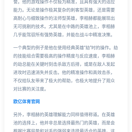
誉。他的游戏操作不仅极为精准，且具有强大的适应
能力。无论是操作极其复杂的刺客型英雄，还是需要
高耐心与细致操作的法师型英雄，李相赫都能展现出
无可挑剔的技术。尤其是在中路的英雄池上，李相赫
几乎能驾驭所有强势英雄，并能在战斗中精准决策。
一个典型的例子是他在使用经典英雄“劫”时的操作。劫
的技能组合需要极高的操作精度与反应速度，李相赫
的劫总能在关键时刻击杀敌方后排，或是在敌人发起
进攻时迅速消失并反击。他的精准操作和高效击杀，
不仅给队友带来了极大的帮助，也极大地提升了观众
对比赛的关注度。
欧亿体育官网
另外，李相赫的英雄理解能力同样值得称道。在英雄
池的选择上，他并非总是选择最热门的英雄，而是会
根据比赛局势和对手的强弱来选择最适合的英雄。这