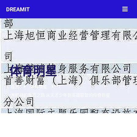
体育明星
首页
体育明星
李相赫的电竞之路 从天才少年到英雄联盟的传奇巨星