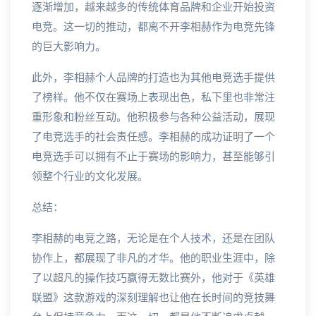
逐渐增加，越来越多的传统体育品牌和企业开始投资
电竞。这一切的推动，都离不开李相赫作为电竞先锋
的巨大影响力。
此外，李相赫个人品牌的打造也为其他电竞选手提供
了榜样。他不仅在赛场上表现出色，私下里也非常注
重形象和粉丝互动。他积极参与各种公益活动，展现
了电竞选手的社会责任感。李相赫的成功证明了一个
电竞选手可以拥有不止于赛场的影响力，甚至能够引
领整个行业的文化发展。
总结：
李相赫的电竞之路，无论是在个人技术，还是在团队
协作上，都展现了非凡的才华。他的职业生涯中，除
了以超凡的操作技巧赢得无数比赛外，他对于《英雄
联盟》这款游戏的深刻理解也让他在长时间的竞技舞