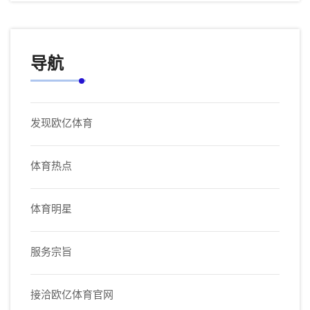
导航
发现欧亿体育
体育热点
体育明星
服务宗旨
接洽欧亿体育官网