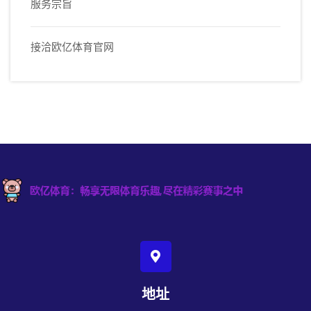
服务宗旨
接洽欧亿体育官网
地址