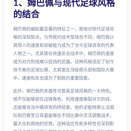
1、姆巴佩与现代足球风格
的结合
姆巴佩的崛起最显著的特征之一，是他对现代足球风
格的深刻契合。与传统的技术型球员不同，姆巴佩以
其惊人的速度和突破能力成为了当今足球进攻的代表
人物之一。尤其是在快速反击战术中，姆巴佩的速度
成为对方防线难以抵挡的武器。这种风格适应了如今
快节奏的足球比赛，尤其是在顶级俱乐部和国际大赛
中，速度和反击成为了制胜的重要因素。
此外，姆巴佩的多面性也是其足球风格的一大特色。
他不仅能够担任边锋角色，利用速度撕裂对方防线，
还能够充当中路进攻的终结者。他的全能特质让法国
队和巴黎圣日耳曼能够在不同比赛中灵活调整战术，
最大化利用他的优势。这种适应性和多样性也深刻影