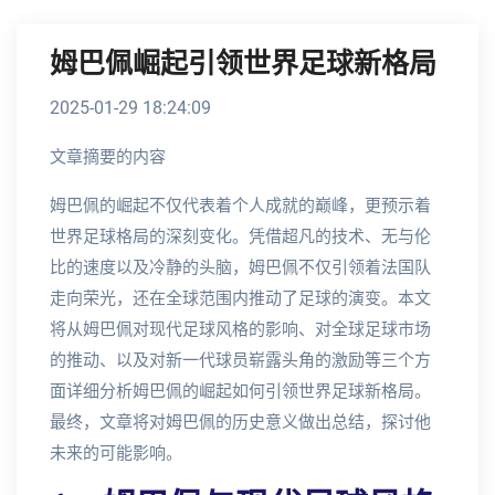
姆巴佩崛起引领世界足球新格局
2025-01-29 18:24:09
文章摘要的内容
姆巴佩的崛起不仅代表着个人成就的巅峰，更预示着
世界足球格局的深刻变化。凭借超凡的技术、无与伦
比的速度以及冷静的头脑，姆巴佩不仅引领着法国队
走向荣光，还在全球范围内推动了足球的演变。本文
将从姆巴佩对现代足球风格的影响、对全球足球市场
的推动、以及对新一代球员崭露头角的激励等三个方
面详细分析姆巴佩的崛起如何引领世界足球新格局。
最终，文章将对姆巴佩的历史意义做出总结，探讨他
未来的可能影响。