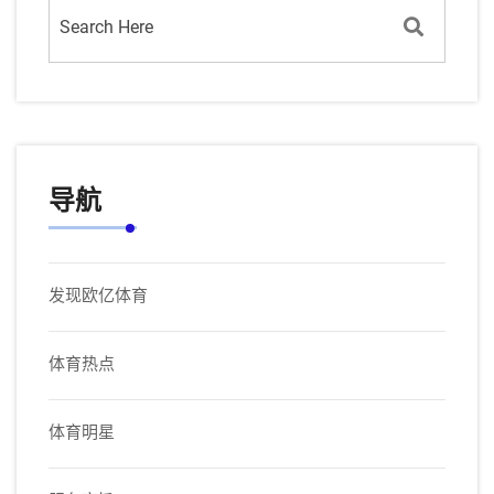
导航
发现欧亿体育
体育热点
体育明星