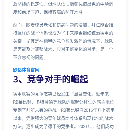
后防线的稳定性，但球队依旧能够凭借出色的中场调
度和前场压迫，保持较高的防守水准。
然而，随着球员老化和伤病问题的增加，拜仁能否维
持这样的战术体系也成为了未来能否继续统治德甲的
关键。尤其是在德甲的竞争愈发激烈的情况下，球队
是否能及时调整战术，应对不断变化的对手，是一个
不容忽视的问题。
欧亿体育官网
3、竞争对手的崛起
德甲联赛的竞争态势已经发生了显著变化。近年来，
RB莱比锡、多特蒙德等球队的崛起让拜仁的霸主地位
受到了前所未有的挑战。RB莱比锡自2016年升上德甲
以来，凭借强大的青年球员培养体系和现代化的战术
打法，逐步成为了德甲的竞争者。2021年，他们成功