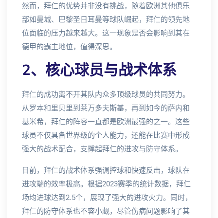
然而，拜仁的优势并非没有挑战，随着欧洲其他俱乐
部如曼城、巴黎圣日耳曼等球队崛起，拜仁的领先地
位面临的压力越来越大。这一现象是否会影响到其在
德甲的霸主地位，值得深思。
2、核心球员与战术体系
拜仁的成功离不开其队内众多顶级球员的共同努力。
从罗本和里贝里到莱万多夫斯基，再到如今的萨内和
基米希，拜仁的阵容一直都是欧洲最强的之一。这些
球员不仅具备世界级的个人能力，还能在比赛中形成
强大的战术配合，支撑起拜仁的进攻与防守体系。
目前，拜仁的战术体系强调控球和快速反击，球队在
进攻端的效率极高。根据2023赛季的统计数据，拜仁
场均进球达到2.5个，展现了强大的进攻火力。同时，
拜仁的防守体系也不容小觑，尽管伤病问题影响了其