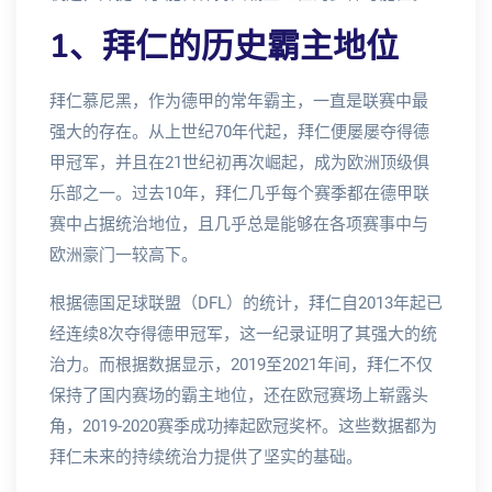
1、拜仁的历史霸主地位
拜仁慕尼黑，作为德甲的常年霸主，一直是联赛中最
强大的存在。从上世纪70年代起，拜仁便屡屡夺得德
甲冠军，并且在21世纪初再次崛起，成为欧洲顶级俱
乐部之一。过去10年，拜仁几乎每个赛季都在德甲联
赛中占据统治地位，且几乎总是能够在各项赛事中与
欧洲豪门一较高下。
根据德国足球联盟（DFL）的统计，拜仁自2013年起已
经连续8次夺得德甲冠军，这一纪录证明了其强大的统
治力。而根据数据显示，2019至2021年间，拜仁不仅
保持了国内赛场的霸主地位，还在欧冠赛场上崭露头
角，2019-2020赛季成功捧起欧冠奖杯。这些数据都为
拜仁未来的持续统治力提供了坚实的基础。