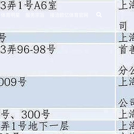
体育明星
服务宗旨
接洽欧亿体育官网