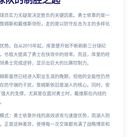
球队的制胜之匙
球员实力无疑是决定胜负的关键因素。勇士依靠的是一
詹姆斯和戴维斯领衔，走的是以防守反击为主的多样化
优势。自从2015年起，库里便开始不断刷新三分球纪
，也极大提高了勇士在快攻中的效率。而且，库里的经
领勇士完成逆转，显示出巨大的比赛控制力。
姆斯虽然已经进入职业生涯的晚期，但他的全能性仍然
在防守端的干扰，詹姆斯依旧是湖人的核心。同时，安
了强大的支撑，尤其是在面对勇士时，戴维斯在内线的
。
模式：勇士依靠外线的高效进攻与速度优势，而湖人则
。正是这种差异，使得每一次交锋都充满了战略博弈和