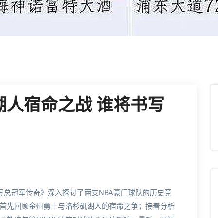
湖人宿命之战 谁将书写
写总冠军传奇》深入探讨了两支NBA豪门球队的历史竞
首先回顾金州勇士与洛杉矶湖人的宿命之争；接着分析