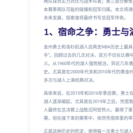
两队球员实力对比与战术布置；第三部分聚焦
本赛季两队可能的碰撞和冠军归属。本文将通
未来发展，探索谁将最终书写总冠军传奇。
1、宿命之争：勇士与
金州勇士和洛杉矶湖人这两支NBA历史上最
手”。回顾过去的几次对决，双方不仅在比赛
义。从1960年代的湖人强势统治，到近几
史。尤其是在2000年代末和2010年代的黄
多次与湖人上演经典对决。
具体来说，在2015年和2016年季后赛，
湖人逐渐崛起，尤其是在2019年之后，凭借
人最终在总决赛上战胜迈阿密热火，赢得了第
赛，但在接下来的赛季中，依然凭借库里的带
正是这种历史的积淀，使得每一次勇士与湖人