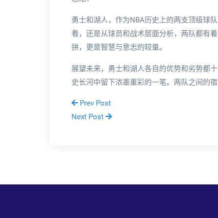
勇士和湖人，作为NBA历史上的两支顶级球
看，还是从球员和战术层面分析，两队都有着
拼，更是智慧与意志的较量。
展望未来，勇士和湖人各自的优势和劣势都十
史长河中留下浓墨重彩的一笔。两队之间的宿
Prev Post
Next Post