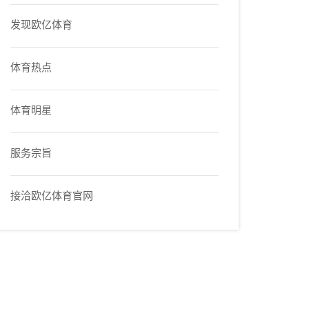
发现欧亿体育
体育热点
体育明星
服务宗旨
接洽欧亿体育官网