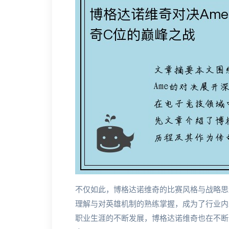
不仅如此，博格达诺维奇的比赛风格与战略思
理解与对英雄机制的熟练掌握，成为了行业内
职业生涯的不断发展，博格达诺维奇也在不断