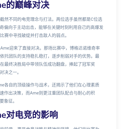
me的巅峰对决
种截然不同的电竞理念与打法。两位选手虽然都是C位选
奇偏向于主动出击，能够在关键时刻利用自己的高爆发
在比赛中寻找破绽并打击敌人的弱点。
和Ame迎来了直接对决。那场比赛中，博格达诺维奇率
则依托团队的支持稳扎稳打，逐步削弱对手的优势。最
他在最终决胜局中带领队伍成功翻盘，捧起了冠军奖
对决之一。
me各自的顶级操作与战术，还揭示了他们在心理素质
速作出决策，而Ame则更注重团队配合与耐心的积
要象征。
me对电竞的影响