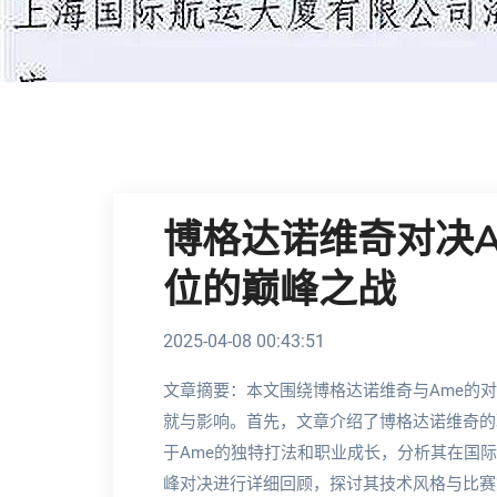
博格达诺维奇对决A
位的巅峰之战
2025-04-08 00:43:51
文章摘要：本文围绕博格达诺维奇与Ame的
就与影响。首先，文章介绍了博格达诺维奇的
于Ame的独特打法和职业成长，分析其在国
峰对决进行详细回顾，探讨其技术风格与比赛