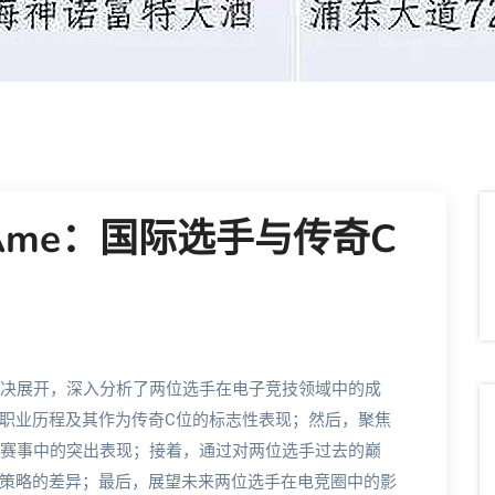
me：国际选手与传奇C
对决展开，深入分析了两位选手在电子竞技领域中的成
职业历程及其作为传奇C位的标志性表现；然后，聚焦
际赛事中的突出表现；接着，通过对两位选手过去的巅
策略的差异；最后，展望未来两位选手在电竞圈中的影