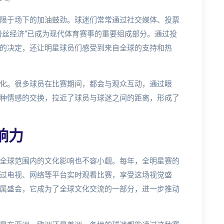
限于场下的加油鼓劲。球迷们常常通过社交媒体、投票
粉丝经济”已成为现代体育赛事的重要组成部分。通过投
的决定，还让明星球员们感受到来自全球的支持和热
化。很多球员在比赛期间，都会与观众互动，通过眼
种情感的交换，拉近了球员与球迷之间的距离，形成了
响力
在全球范围内的文化影响也不容小觑。每年，全明星赛的
过电视、网络等平台实时观看比赛，享受这场视觉盛
属盛会，它成为了全球文化交流的一部分，进一步推动