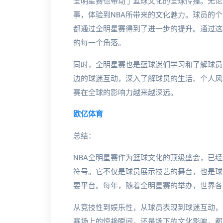
全明星赛也带动了篮球文化的全球传播。无论
事，体验到NBA所带来的文化魅力。球员的
都通过全明星赛得到了进一步的提升。通过这
的每一个角落。
同时，全明星赛也是篮球迷们学习和了解球员
边的球迷互动，深入了解球员的生活、个人风
赛在全球的影响力越来越深远。
欧亿体育
总结：
NBA全明星赛作为篮球文化的顶级盛会，已
符号。它不仅是球员展示技艺的舞台，也是球
要平台。每年，随着全明星赛的举办，世界各
从竞技性到娱乐性，从球员表现到球迷互动，
赛场上的惊艳瞬间，还是场下的文化影响，都