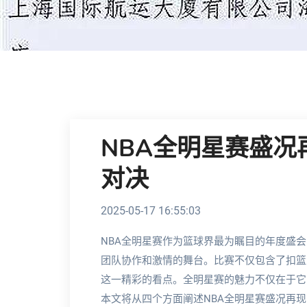
NBA全明星赛盛况
对决
2025-05-17 16:55:03
NBA全明星赛作为篮球界最为瞩目的年度盛
团队协作和激情的舞台。比赛不仅包含了扣篮
这一精彩的看点。全明星赛的魅力不仅在于它
本文将从四个方面阐述NBA全明星赛盛况再