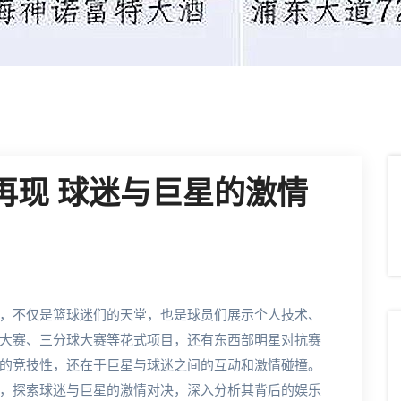
再现 球迷与巨星的激情
会，不仅是篮球迷们的天堂，也是球员们展示个人技术、
大赛、三分球大赛等花式项目，还有东西部明星对抗赛
的竞技性，还在于巨星与球迷之间的互动和激情碰撞。
现，探索球迷与巨星的激情对决，深入分析其背后的娱乐