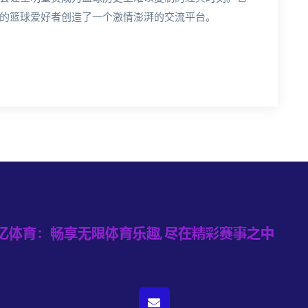
的篮球爱好者创造了一个激情澎湃的交流平台。