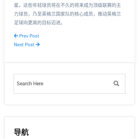
星。这些年轻球员将在不久的将来成为顶级联赛的主
力球员，乃至英格兰国家队的核心成员，推动英格兰
足球向更高的目标迈进。
Prev Post
Next Post
导航