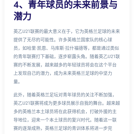
4、青年球员的未来前景与
潜力
英乙U21联赛的最大意义在于，它为英格兰足球的未来
提供了无尽的可能性。许多英格兰国家队的核心球
员，如哈里·凯恩、马库斯·拉什福德等，都是通过类似
的青年联赛打下基础，逐步崭露头角。随着英乙U21联
赛的不断发展，越来越多的年轻球员将会在这个平台
上发现自己的潜力，成为未来英格兰足球的中坚力
量。
此外，随着英格兰足坛对青年球员的关注不断加强，
英乙U21联赛将成为更多球员展示自我的舞台。越来越
多的英格兰本土球员将在此获得机会，打破外援的主
导地位，迎来一个本土球员的复兴时代。随着这一联
赛的逐渐成熟，英格兰足球的青训体系将进一步完