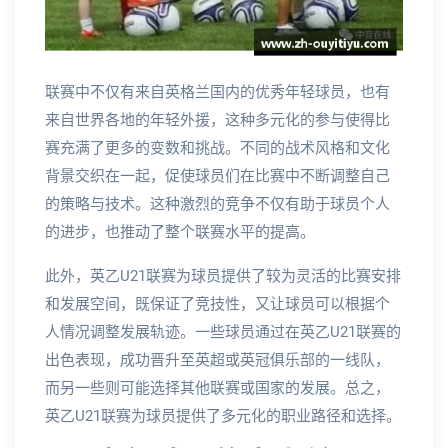
联赛中不仅有来自英格兰国内的优秀年轻球员，也有
来自世界各地的年轻外援，这种多元化的参与使得比
赛充满了更多的变数和挑战。不同的战术风格和文化
背景交织在一起，促使球员们在比赛中不断调整自己
的策略与技术。这种激烈的竞争不仅有助于球员个人
的进步，也推动了整个联赛水平的提高。
此外，英乙U21联赛为球员提供了较为灵活的比赛安排
和发展空间，既保证了竞技性，又让球员可以根据个
人情况调整发展轨迹。一些球员通过在英乙U21联赛的
出色表现，成功晋升至英超或英冠俱乐部的一线队，
而另一些则可能选择其他联赛或国家的发展。总之，
英乙U21联赛为球员提供了多元化的职业路径和选择。