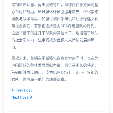
首钢重燃斗志、再出发的背后，是球队在多方面的精
心布局和努力。通过强化球员引援与培养、优化教练
团队与战术布局、加强青训体系建设和注重球迷文化
与社会责任，首钢正逐步走向CBA传统强队的行列。
这些举措不仅提升了球队的竞技水平，也增强了球队
的社会影响力，注定将成为首钢未来持续发展的动
力。
展望未来，首钢在不断强化自身实力的同时，也在为
中国篮球的整体发展贡献力量。相信在不久的将来，
首钢能够再度崛起，成为CBA赛场上一支不可忽视的
强队，续写属于他们的辉煌篇章。
Prev Post
Next Post