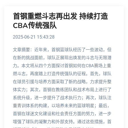
首钢重燃斗志再出发 持续打造
CBA传统强队
2025-06-21 15:43:28
文章摘要：近年来，首钢篮球队经历了一些波动，但
在新的挑战面前，球队正展现出焕发的斗志与无限潜
力。本文将从四个方面探讨首钢如何在CBA赛场上重
燃斗志，再度踏上打造传统强队的征程。首先，球队
在球员引援与培养方面采取了新的战略，力求提升整
体实力；其次，首钢在教练团队和战术布局上进行了
系统升级，进一步提升了战术执行力；再次，球队注
重青训体系的构建，以培养未来的篮球明星；最后，
首钢在球迷文化建设和社会责任方面的努力，进一步
增强了球队的凝聚力和外部支持。通过这些措施，首