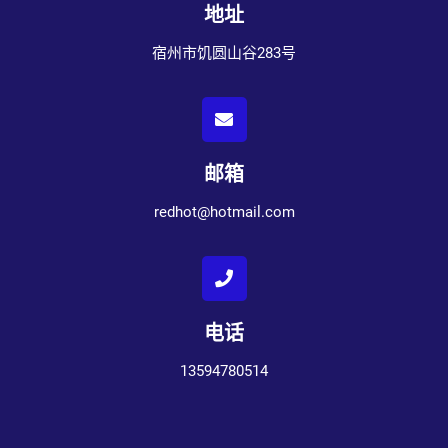
地址
宿州市饥圆山谷283号
邮箱
redhot@hotmail.com
电话
13594780514