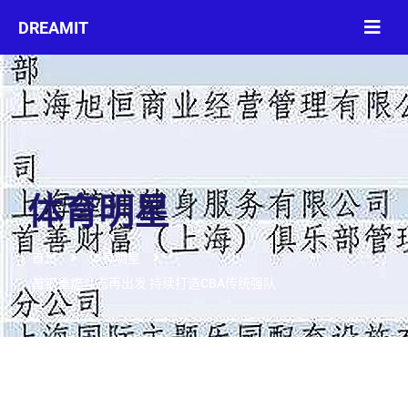
体育明星
首页
体育明星
首钢重燃斗志再出发 持续打造CBA传统强队