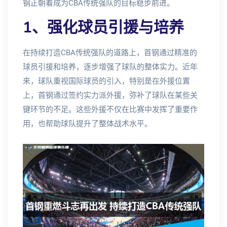
钢正朝着成为CBA传统强队的目标稳步前进。
1、强化球员引援与培养
在持续打造CBA传统强队的道路上，首钢通过精准的
球员引援和培养，逐步增强了球队的整体实力。近年
来，球队重视国际球员的引入，特别是在外援位置
上，首钢通过签约实力派外援，弥补了球队在某些关
键环节的不足。这些外援不仅在比赛中发挥了重要作
用，也帮助球队提升了整体战术水平。