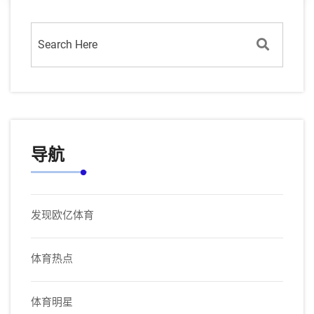
导航
发现欧亿体育
体育热点
体育明星