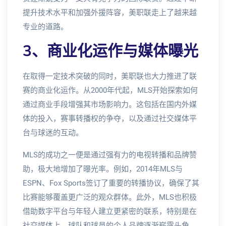
提升技术水平和加强外援阵容，美职联走上了越来越
专业的道路。
3、商业化运作与媒体曝光
在取得一定技术突破的同时，美职联也大力推进了联
赛的商业化运作。从2000年代起，MLS开始探索如何
通过商业手段增强其市场影响力。这包括在国内外媒
体的投入，赛事转播权的争夺，以及通过社交媒体平
台与球迷的互动。
MLS的成功之一便是通过强有力的电视转播和品牌赞
助，极大地增加了曝光率。例如，2014年MLS与
ESPN、Fox Sports签订了重要的转播协议，确保了其
比赛能够覆盖更广泛的观众群体。此外，MLS也积极
借助数字平台与年轻人建立更紧密的联系，特别是在
社交媒体上，球队和球员的个人品牌逐渐崭露头角。