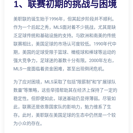
1、联赛初期的挑战与困境
美职联的诞生始于1996年，但其起步阶段并不顺利。
作为一个后起之秀，MLS面对着不少挑战，尤其是缺
乏足球传统和基础设施的支持。与欧洲和南美的传统
联赛相比，美国足球的市场认可度较低。1990年代中
期，美国的足球受限于篮球、橄榄球和棒球等运动的
强大竞争力，足球迷的基数十分有限。2000年左右，
MLS一度面临着资金困难，甚至出现倒闭危机。
为了应对困境，MLS采取了包括“限薪制”和“扩展球队
数量”等策略，这些举措帮助其在经济上保持了一定的
稳定性。但即便如此，球迷基础仍显得薄弱。尽管如
此，联赛还是依靠国家队的影响力，勉力维系了生
存。此时，美职联在美国足球的生态中仍然是一个较
为小众的存在。