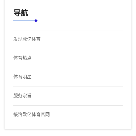
导航
发现欧亿体育
体育热点
体育明星
服务宗旨
接洽欧亿体育官网