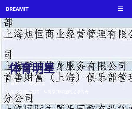
体育明星
首页
体育明星
美职联崛起之路：从挑战到辉煌的足球传奇