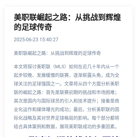
美职联崛起之路：从挑战到辉煌
的足球传奇
2025-06-23 15:40:27
美职联崛起之路：从挑战到辉煌的足球传奇
本文将探讨美职联（MLS）如何在近几十年内从一个
起步较晚、发展缓慢的联赛，逐渐崭露头角，成为全
球关注的足球强国之一。文章将从四个方面分析美职
联的崛起之路：首先是联赛初期的挑战和市场困难；
其次是国内与国际球员的引入和技术提升；接着是商
业化运作和媒体曝光的成功；最后，分析美职联的国
际化战略及其对世界足球格局的影响。每个部分都将
结合具体案例和数据，展现美职联成功的多重因素。