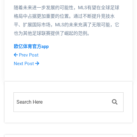
随着未来进一步发展的可能性，MLS有望在全球足球
格局中占据更加重要的位置。通过不断提升竞技水
平、扩展国际市场，MLS的未来充满了无限可能，它
也为其他足球联赛提供了崛起的范例。
欧亿体育官方app
Prev Post
Next Post