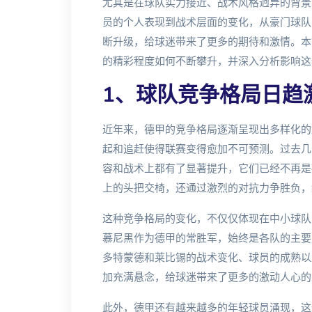
尤其是在球队实力接近、战术风格迥异的背景
员的个人表现到战术层面的变化，从豪门球队
断升级，给球迷带来了更多的期待和激情。本
的精彩程度如何不断攀升，并深入分析影响这
1、球队竞争格局日趋
近年来，德甲的竞争格局逐渐呈现出多样化的
起和追赶使得联赛变得愈加不可预测。过去几
容和战术上都有了显著提升，它们已经不再是
上的头把交椅，还通过激烈的对抗力争胜负，
这种竞争格局的变化，不仅仅体现在中小球队
慕尼黑作为德甲的常胜军，始终是各队的主要
多特蒙德和莱比锡的战术变化、球员的成熟以
加充满悬念，给球迷带来了更多的激动人心的
此外，德甲还有越来越多的年轻球员涌现，这