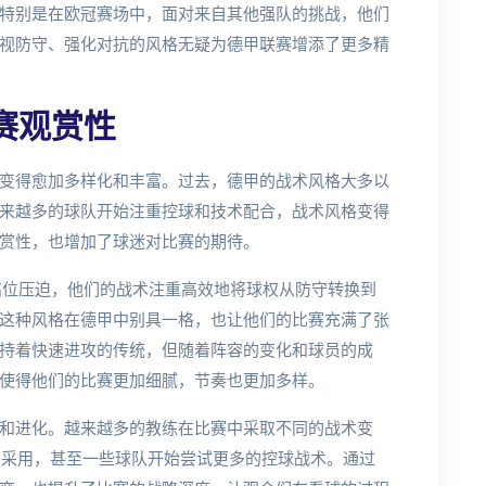
特别是在欧冠赛场中，面对来自其他强队的挑战，他们
视防守、强化对抗的风格无疑为德甲联赛增添了更多精
赛观赏性
变得愈加多样化和丰富。过去，德甲的战术风格大多以
来越多的球队开始注重控球和技术配合，战术风格变得
赏性，也增加了球迷对比赛的期待。
高位压迫，他们的战术注重高效地将球权从防守转换到
这种风格在德甲中别具一格，也让他们的比赛充满了张
持着快速进攻的传统，但随着阵容的变化和球员的成
使得他们的比赛更加细腻，节奏也更加多样。
和进化。越来越多的教练在比赛中采取不同的战术变
系的采用，甚至一些球队开始尝试更多的控球战术。通过