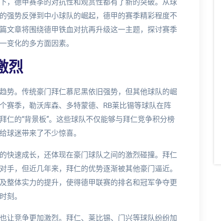
下，德甲赛季的对抗性和观赏性都有了新的突破。从球
的强势反弹到中小球队的崛起，德甲的赛季精彩程度不
篇文章将围绕德甲铁血对抗再升级这一主题，探讨赛季
一变化的多方面因素。
激烈
趋势。传统豪门拜仁慕尼黑依旧强势，但其他球队的崛
个赛季，勒沃库森、多特蒙德、RB莱比锡等球队在阵
拜仁的“背景板”。这些球队不仅能够与拜仁竞争积分榜
给球迷带来了不少惊喜。
的快速成长，还体现在豪门球队之间的激烈碰撞。拜仁
对手，但近几年来，拜仁的优势逐渐被其他豪门逼近。
及整体实力的提升，使得德甲联赛的排名和冠军争夺更
时刻。
也让竞争更加激烈。拜仁、莱比锡、门兴等球队纷纷加