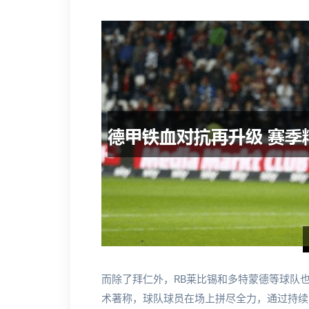
而除了拜仁外，RB莱比锡和多特蒙德等球队
术著称，球队球员在场上拼尽全力，通过持续