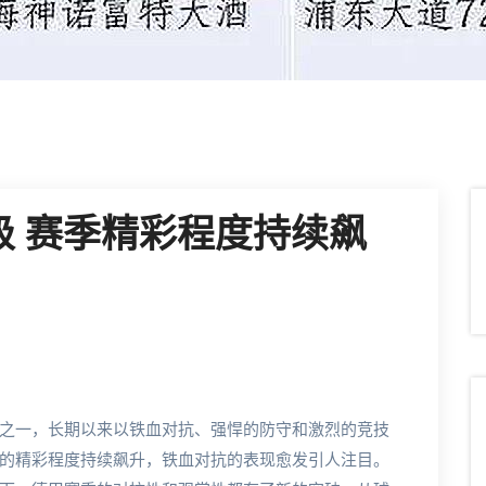
级 赛季精彩程度持续飙
之一，长期以来以铁血对抗、强悍的防守和激烈的竞技
的精彩程度持续飙升，铁血对抗的表现愈发引人注目。