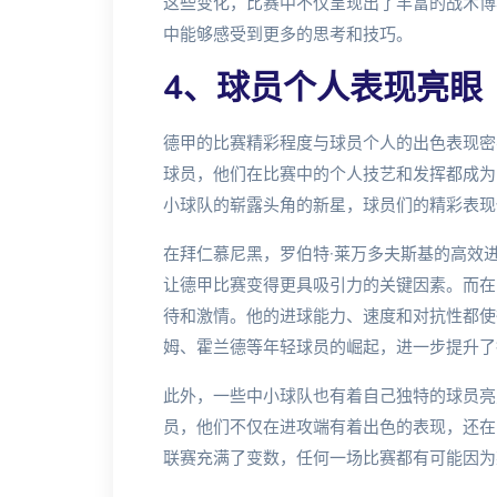
这些变化，比赛中不仅呈现出了丰富的战术博
中能够感受到更多的思考和技巧。
4、球员个人表现亮眼
德甲的比赛精彩程度与球员个人的出色表现密
球员，他们在比赛中的个人技艺和发挥都成为
小球队的崭露头角的新星，球员们的精彩表现
在拜仁慕尼黑，罗伯特·莱万多夫斯基的高效
让德甲比赛变得更具吸引力的关键因素。而在
待和激情。他的进球能力、速度和对抗性都使
姆、霍兰德等年轻球员的崛起，进一步提升了
此外，一些中小球队也有着自己独特的球员亮
员，他们不仅在进攻端有着出色的表现，还在
联赛充满了变数，任何一场比赛都有可能因为