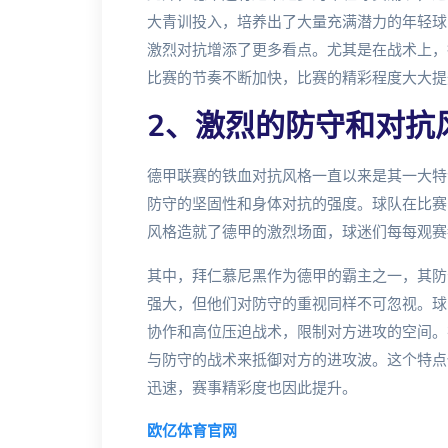
大青训投入，培养出了大量充满潜力的年轻球
激烈对抗增添了更多看点。尤其是在战术上，
比赛的节奏不断加快，比赛的精彩程度大大提
2、激烈的防守和对抗
德甲联赛的铁血对抗风格一直以来是其一大特
防守的坚固性和身体对抗的强度。球队在比赛
风格造就了德甲的激烈场面，球迷们每每观赛
其中，拜仁慕尼黑作为德甲的霸主之一，其防
强大，但他们对防守的重视同样不可忽视。球
协作和高位压迫战术，限制对方进攻的空间。
与防守的战术来抵御对方的进攻波。这个特点
迅速，赛事精彩度也因此提升。
欧亿体育官网