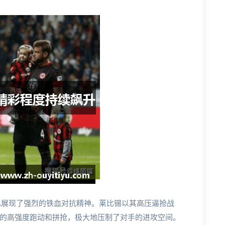
也展现了强烈的铁血对抗精神。莱比锡以其高压逼抢战
的高强度跑动和拼抢，极大地压制了对手的进攻空间。