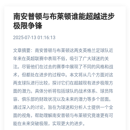
南安普顿与布莱顿谁能超越进步
极限争锋
2025-07-13 01:16:13
文章摘要：南安普顿与布莱顿这两支英格兰足球队近
年来在英超联赛中表现不俗，吸引了广大球迷的关
注。尽管他们在过去的赛季中展现了不同的风格和战
术，但都处在进步的过程中。本文将从几个方面对这
两支球队进行比较，探讨它们在超越现有进步极限方
面的潜力。具体分析将包括球队的战术体系、球员阵
容、俱乐部的财政状况以及未来的潜力等多个层面。
通过深入的讨论，旨在为球迷和分析人士提供一个全
面的视角，帮助理解南安普顿与布莱顿究竟谁更有可
能在未来突破极限，实现更大的进步。