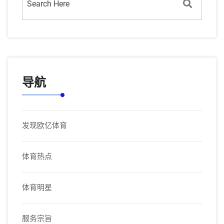
导航
发现欧亿体育
体育热点
体育明星
服务宗旨