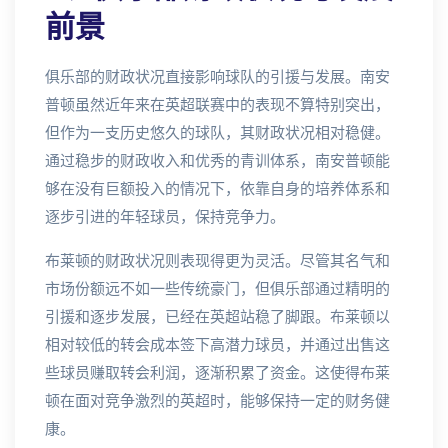
前景
俱乐部的财政状况直接影响球队的引援与发展。南安
普顿虽然近年来在英超联赛中的表现不算特别突出，
但作为一支历史悠久的球队，其财政状况相对稳健。
通过稳步的财政收入和优秀的青训体系，南安普顿能
够在没有巨额投入的情况下，依靠自身的培养体系和
逐步引进的年轻球员，保持竞争力。
布莱顿的财政状况则表现得更为灵活。尽管其名气和
市场份额远不如一些传统豪门，但俱乐部通过精明的
引援和逐步发展，已经在英超站稳了脚跟。布莱顿以
相对较低的转会成本签下高潜力球员，并通过出售这
些球员赚取转会利润，逐渐积累了资金。这使得布莱
顿在面对竞争激烈的英超时，能够保持一定的财务健
康。