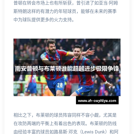
普顿在转会市场上也有所斩获，曾引进了如亚当·阿姆
斯特朗这样的有潜力的年轻球员，能够在未来的赛季
中为球队提供更多的火力支持。
相比之下，布莱顿的球员阵容同样不容小觑，尤其是
在攻防两端的平衡上有着出色的表现。布莱顿的防线
由经验丰富的球员如路易斯·邓克（Lewis Dunk）和阿