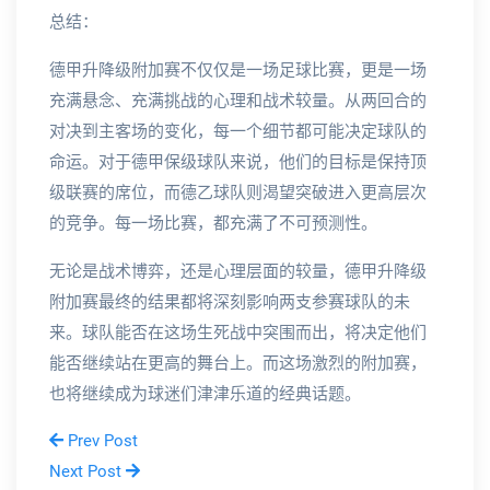
总结：
德甲升降级附加赛不仅仅是一场足球比赛，更是一场
充满悬念、充满挑战的心理和战术较量。从两回合的
对决到主客场的变化，每一个细节都可能决定球队的
命运。对于德甲保级球队来说，他们的目标是保持顶
级联赛的席位，而德乙球队则渴望突破进入更高层次
的竞争。每一场比赛，都充满了不可预测性。
无论是战术博弈，还是心理层面的较量，德甲升降级
附加赛最终的结果都将深刻影响两支参赛球队的未
来。球队能否在这场生死战中突围而出，将决定他们
能否继续站在更高的舞台上。而这场激烈的附加赛，
也将继续成为球迷们津津乐道的经典话题。
Prev Post
Next Post