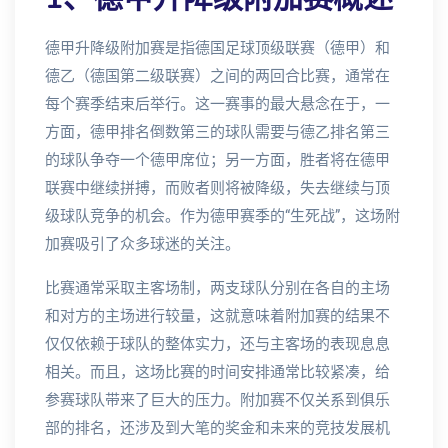
德甲升降级附加赛是指德国足球顶级联赛（德甲）和
德乙（德国第二级联赛）之间的两回合比赛，通常在
每个赛季结束后举行。这一赛事的最大悬念在于，一
方面，德甲排名倒数第三的球队需要与德乙排名第三
的球队争夺一个德甲席位；另一方面，胜者将在德甲
联赛中继续拼搏，而败者则将被降级，失去继续与顶
级球队竞争的机会。作为德甲赛季的“生死战”，这场附
加赛吸引了众多球迷的关注。
比赛通常采取主客场制，两支球队分别在各自的主场
和对方的主场进行较量，这就意味着附加赛的结果不
仅仅依赖于球队的整体实力，还与主客场的表现息息
相关。而且，这场比赛的时间安排通常比较紧凑，给
参赛球队带来了巨大的压力。附加赛不仅关系到俱乐
部的排名，还涉及到大笔的奖金和未来的竞技发展机