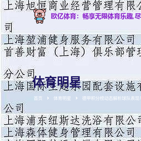
体育明星
首页
体育明星
德甲积分榜动态解析球队表现