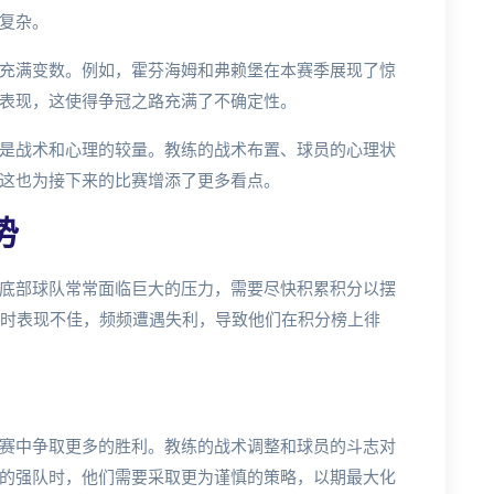
复杂。
充满变数。例如，霍芬海姆和弗赖堡在本赛季展现了惊
表现，这使得争冠之路充满了不确定性。
是战术和心理的较量。教练的战术布置、球员的心理状
这也为接下来的比赛增添了更多看点。
势
底部球队常常面临巨大的压力，需要尽快积累积分以摆
始时表现不佳，频频遭遇失利，导致他们在积分榜上徘
赛中争取更多的胜利。教练的战术调整和球员的斗志对
的强队时，他们需要采取更为谨慎的策略，以期最大化