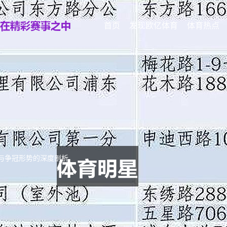
首页
发现欧亿体育
体育热点
与争冠形势的深度剖析