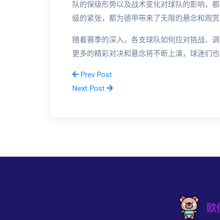
队的保级形势以及战术变化对球队的影响，都
级的紧张，都为德甲带来了无限的悬念和观赏
随着赛季的深入，各支球队如何应对挑战、调
更多的精彩对决和悬念将不断上演，球迷们也
Prev Post
Next Post