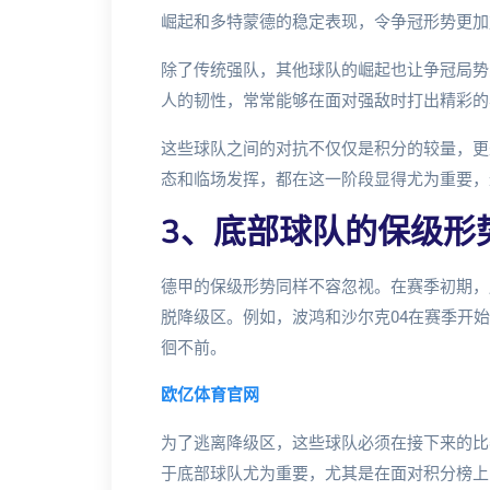
崛起和多特蒙德的稳定表现，令争冠形势更加
除了传统强队，其他球队的崛起也让争冠局势
人的韧性，常常能够在面对强敌时打出精彩的
这些球队之间的对抗不仅仅是积分的较量，更
态和临场发挥，都在这一阶段显得尤为重要，
3、底部球队的保级形
德甲的保级形势同样不容忽视。在赛季初期，
脱降级区。例如，波鸿和沙尔克04在赛季开
徊不前。
欧亿体育官网
为了逃离降级区，这些球队必须在接下来的比
于底部球队尤为重要，尤其是在面对积分榜上