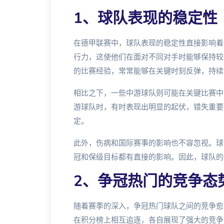
1、球队表现的稳定性
在德甲联赛中，球队表现的稳定性直接影响着
行力，这使他们在面对不同对手时能够保持较
的比赛经验，常常能够在关键时刻反弹，持续
相比之下，一些中游球队则可能在关键比赛中
游球队时，有时表现出明显的起伏，错失重要
定。
此外，伤病和国际赛事的影响也不容忽视。球
冠和保级目标都有直接的影响。因此，球队的
2、争冠热门的竞争态
随着赛季的深入，争冠热门球队之间的竞争愈
在积分榜上相互追逐，各自展现了强大的竞争