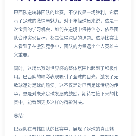
巴西队逆转韩国队的比赛，不仅仅是一场胜利，它展
示了足球的激情与魅力。对于年轻球员来说，这是一
次宝贵的学习机会，如何在逆境中保持信心，依靠团
队合作实现目标，都是值得深思的课题。这场比赛让
人看到了在激烈竞争中，团队的力量远比个人英雄主
义重要。
同时，这场比赛对世界杯的整体氛围也起到了积极作
用。巴西队的精彩表现吸引了全球的目光，激发了无
数球迷对足球的热爱。这不仅是对巴西足球传统的传
承，更是对未来足球发展的鼓励。期待在接下来的比
赛中，能看到更多这样的精彩对决。
总结：
巴西队在与韩国队的比赛中，展现了足球的真正魅