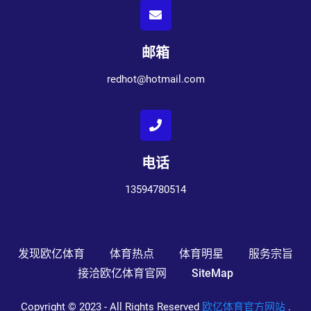
邮箱
redhot@hotmail.com
电话
13594780514
发现欧亿体育
体育热点
体育明星
服务宗旨
接洽欧亿体育官网
SiteMap
Copyright © 2023 - All Rights Reserved
欧亿体育官方网站
.