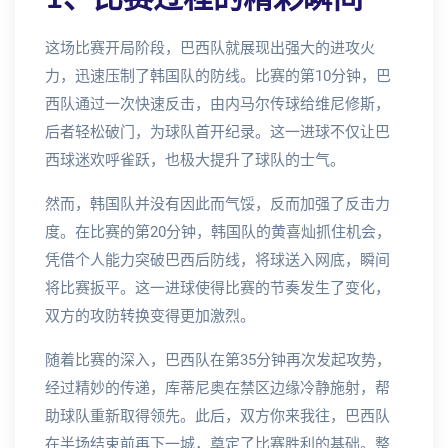
这场比赛开局阶段，巴西队就展现出强大的进攻火
力，迅速压制了韩国队的防线。比赛的第10分钟，巴
西队通过一次快速反击，由内马尔传球给维尼修斯，
后者轻松破门，为球队首开纪录。这一进球不仅让巴
西球迷欢呼雀跃，也极大提升了球队的士气。
然而，韩国队并没有因此而气馁，反而加强了反击力
度。在比赛的第20分钟，韩国队的黄喜灿抓住机会，
凭借个人能力突破巴西后防线，将球送入网底，瞬间
将比赛扳平。这一进球使得比赛的节奏发生了变化，
双方的攻防转换变得更加激烈。
随着比赛的深入，巴西队在第35分钟再次发起攻势，
经过精妙的传递，库蒂尼奥在禁区边缘冷静施射，帮
助球队重新取得领先。此后，双方你来我往，巴西队
在半场结束前再下一城，奠定了比赛胜利的基础。整