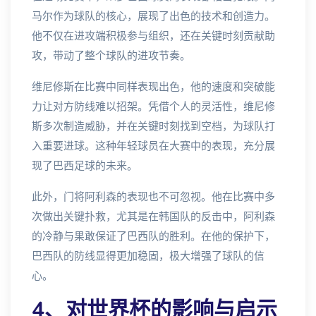
马尔作为球队的核心，展现了出色的技术和创造力。
他不仅在进攻端积极参与组织，还在关键时刻贡献助
攻，带动了整个球队的进攻节奏。
维尼修斯在比赛中同样表现出色，他的速度和突破能
力让对方防线难以招架。凭借个人的灵活性，维尼修
斯多次制造威胁，并在关键时刻找到空档，为球队打
入重要进球。这种年轻球员在大赛中的表现，充分展
现了巴西足球的未来。
此外，门将阿利森的表现也不可忽视。他在比赛中多
次做出关键扑救，尤其是在韩国队的反击中，阿利森
的冷静与果敢保证了巴西队的胜利。在他的保护下，
巴西队的防线显得更加稳固，极大增强了球队的信
心。
4、对世界杯的影响与启示