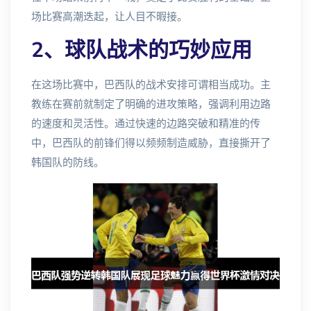
场比赛高潮迭起，让人目不暇接。
2、球队战术的巧妙应用
在这场比赛中，巴西队的战术安排可谓相当成功。主
教练在赛前就制定了明确的进攻策略，强调利用边路
的速度和灵活性。通过快速的边路突破和精准的传
中，巴西队的前锋们得以频频制造威胁，直接撕开了
韩国队的防线。