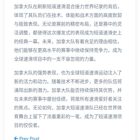
加拿大队在刷新短道速滑混合接力世界纪录的背后，
体现了其队员们在技术、体能和战术方面的高度默契
与极致表现。无论是赛前的精密布局，还是赛中的灵
活调整，都使得这次爆发式的表现成为短道速滑史上
的经典一幕。未来，加拿大队有着充足的理由相信，
他们能够在更高水平的赛事中继续保持竞争力，成为
全球速滑项目中的一支不容忽视的力量。
加拿大队的强势表现，也为全球短道速滑运动注入了
新的活力和动力。随着技术不断进步，更多的队伍将
涌现出新的潜力。加拿大队能否持续保持其优势，并
在未来的赛事中屡创佳绩，将是所有速滑爱好者关注
的焦点。无论如何，加拿大短道速滑队已经在世界体
育舞台上留下了浓墨重彩的一笔，成为了短道速滑项
目的佼佼者。
Prev Post