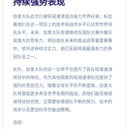
持续强势表现
加拿大队此次打破短道速滑混合接力世界纪录，标志
着他们在这一项目上的技术和战术水平已达到世界领
先水平。未来，加拿大队有望继续在国际大赛中展示
其强大的竞争力，特别是在未来的奥运会等重要赛事
中，依托这种综合实力，他们无疑将是最强有力的争
冠队伍之一。
此外，加拿大队的这一壮举不仅提升了其在短道速滑
项目中的地位，也为其他国家的短道速滑队伍提供了
强烈的竞技压力。随着全球水平的不断提高，加拿大
队将面临更多来自世界各国的挑战，而他们能否继续
保持这份优势，还需要依靠团队不断的努力、技术的
进步以及更加科学的备战策略。
总结：