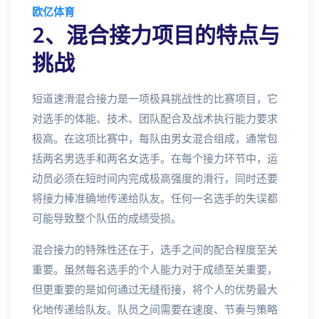
欧亿体育
2、混合接力项目的特点与
挑战
短道速滑混合接力是一项极具挑战性的比赛项目，它
对选手的体能、技术、团队配合及战术执行能力要求
极高。在这项比赛中，每队由男女混合组成，通常包
括两名男选手和两名女选手。在每个接力环节中，运
动员必须在短时间内完成极高强度的滑行，同时还要
将接力棒准确地传递给队友。任何一名选手的失误都
可能导致整个队伍的成绩受损。
混合接力的特殊性还在于，选手之间的配合程度至关
重要。虽然每名选手的个人能力对于成绩至关重要，
但更重要的是如何通过无缝衔接，将个人的优势最大
化地传递给队友。队员之间需要在速度、节奏与策略