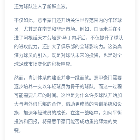
还为球队注入了新鲜血液。
不仅如此，意甲豪门还开始关注世界范围内的年轻球
员，尤其是在南美和非洲市场。例如，国际米兰在引
进了阿根廷天才劳塔罗·马丁内斯后，不仅提升了球队
的进攻能力，还扩大了俱乐部的全球影响力。这类高
潜力球员的引入，既是对球队未来的投资，也是对全
球足球市场变化的积极响应。
然而，青训体系的建设并非一蹴而就。意甲豪门需要
逐步培养一支以年轻球员为骨干的球队，而这一过程
可能需要几年的时间。这也是为什么许多球队开始加
大与海外俱乐部的合作，借助更成熟的青训系统和设
施，加速年轻球员的成长。在这一战略中，如何平衡
投资和回报，将是意甲豪门能否成功重拾辉煌的关
键。