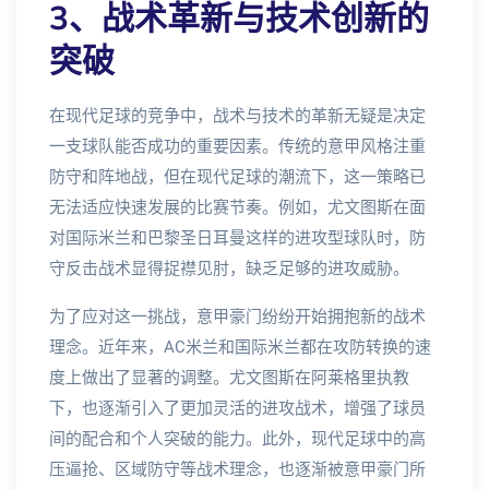
3、战术革新与技术创新的
突破
在现代足球的竞争中，战术与技术的革新无疑是决定
一支球队能否成功的重要因素。传统的意甲风格注重
防守和阵地战，但在现代足球的潮流下，这一策略已
无法适应快速发展的比赛节奏。例如，尤文图斯在面
对国际米兰和巴黎圣日耳曼这样的进攻型球队时，防
守反击战术显得捉襟见肘，缺乏足够的进攻威胁。
为了应对这一挑战，意甲豪门纷纷开始拥抱新的战术
理念。近年来，AC米兰和国际米兰都在攻防转换的速
度上做出了显著的调整。尤文图斯在阿莱格里执教
下，也逐渐引入了更加灵活的进攻战术，增强了球员
间的配合和个人突破的能力。此外，现代足球中的高
压逼抢、区域防守等战术理念，也逐渐被意甲豪门所