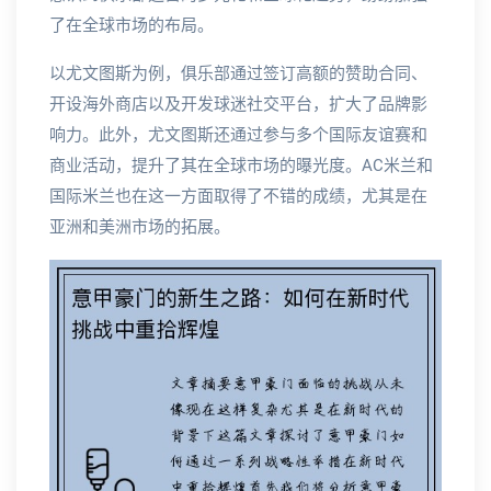
了在全球市场的布局。
以尤文图斯为例，俱乐部通过签订高额的赞助合同、
开设海外商店以及开发球迷社交平台，扩大了品牌影
响力。此外，尤文图斯还通过参与多个国际友谊赛和
商业活动，提升了其在全球市场的曝光度。AC米兰和
国际米兰也在这一方面取得了不错的成绩，尤其是在
亚洲和美洲市场的拓展。