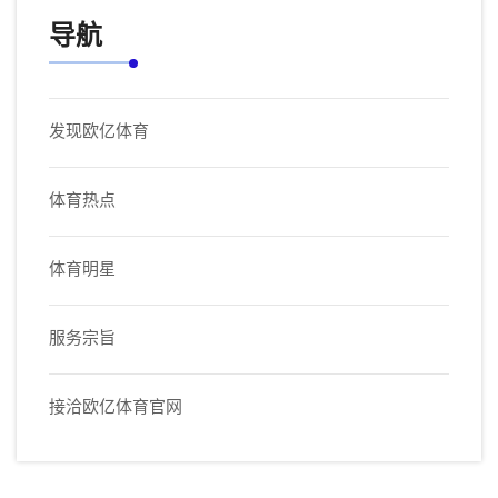
导航
发现欧亿体育
体育热点
体育明星
服务宗旨
接洽欧亿体育官网