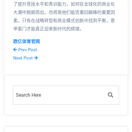
了提升竞技水平和青训能力，如何在全球化的商业化
大潮中脱颖而出，也将是他们能否重回巅峰的重要因
素。只有在战略转型和商业模式创新中找到平衡，意
甲豪门才能真正迎来新时代的辉煌。
欧亿体育官网
Prev Post
Next Post