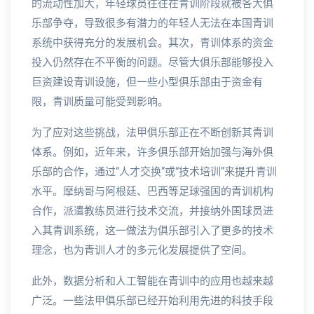
的流动性加大，年轻球员往往在青训阶段就被各大俱
乐部争夺，导致很多有潜力的年轻人无法在本国青训
系统中获得充分的发展机会。其次，青训体系的资金
投入仍然存在不平衡的问题。尽管大俱乐部能够投入
巨资建设青训设施，但一些小型俱乐部由于资金有
限，青训质量可能受到影响。
为了应对这些挑战，法甲俱乐部正在不断创新其青训
体系。例如，近年来，许多俱乐部开始加强与海外俱
乐部的合作，通过“人才交换”或“技术培训”来提升青训
水平。摩纳哥与阿根廷、巴西等足球强国的青训机构
合作，派遣教练员进行技术交流，并接纳外国球员进
入其青训系统，这一做法为俱乐部引入了更多的技术
理念，也为青训人才的多元化发展提供了空间。
此外，数据分析和人工智能在青训中的应用也越来越
广泛。一些法甲俱乐部已经开始利用先进的科技手段