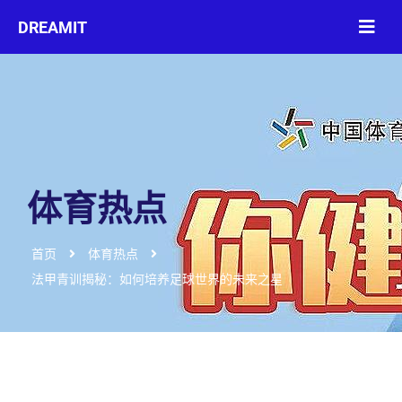
体育热点
首页
体育热点
法甲青训揭秘：如何培养足球世界的未来之星