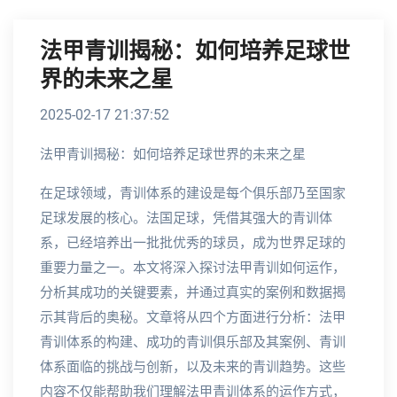
法甲青训揭秘：如何培养足球世
界的未来之星
2025-02-17 21:37:52
法甲青训揭秘：如何培养足球世界的未来之星
在足球领域，青训体系的建设是每个俱乐部乃至国家
足球发展的核心。法国足球，凭借其强大的青训体
系，已经培养出一批批优秀的球员，成为世界足球的
重要力量之一。本文将深入探讨法甲青训如何运作，
分析其成功的关键要素，并通过真实的案例和数据揭
示其背后的奥秘。文章将从四个方面进行分析：法甲
青训体系的构建、成功的青训俱乐部及其案例、青训
体系面临的挑战与创新，以及未来的青训趋势。这些
内容不仅能帮助我们理解法甲青训体系的运作方式，