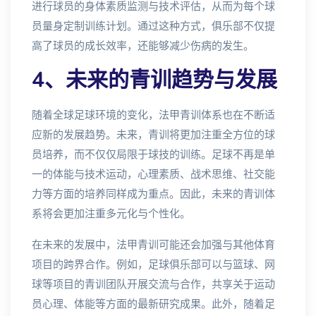
进行球员的身体素质监测与技术评估，从而为每个球
员量身定制训练计划。通过这种方式，俱乐部不仅提
高了球员的成长效率，还能够减少伤病的发生。
4、未来的青训趋势与发展
随着全球足球环境的变化，法甲青训体系也在不断适
应新的发展趋势。未来，青训将更加注重全方位的球
员培养，而不仅仅局限于球技的训练。足球不再是单
一的体能与技术运动，心理素质、战术思维、社交能
力等方面的培养同样成为重点。因此，未来的青训体
系将会更加注重多元化与个性化。
在未来的发展中，法甲青训可能还会加强与其他体育
项目的跨界合作。例如，足球俱乐部可以与篮球、网
球等项目的青训团队开展交流与合作，共享关于运动
员心理、体能等方面的最新研究成果。此外，随着足