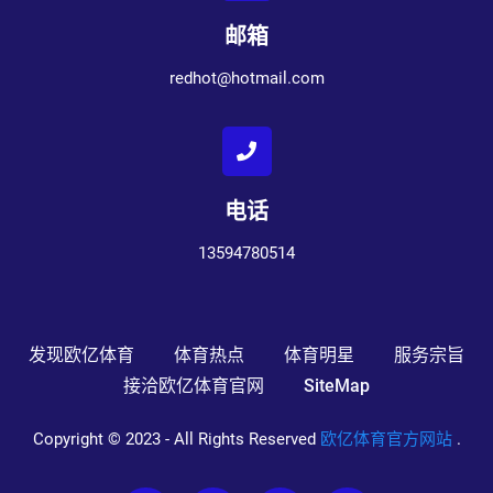
邮箱
redhot@hotmail.com
电话
13594780514
发现欧亿体育
体育热点
体育明星
服务宗旨
接洽欧亿体育官网
SiteMap
Copyright © 2023 - All Rights Reserved
欧亿体育官方网站
.