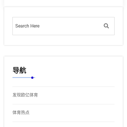
导航
发现欧亿体育
体育热点