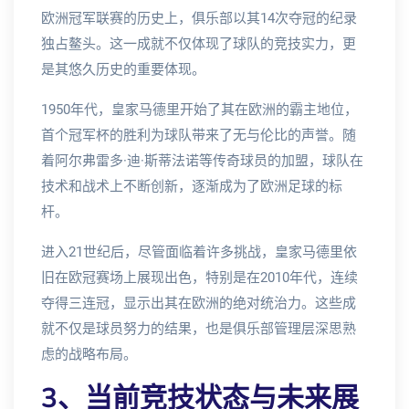
欧洲冠军联赛的历史上，俱乐部以其14次夺冠的纪录
独占鳌头。这一成就不仅体现了球队的竞技实力，更
是其悠久历史的重要体现。
1950年代，皇家马德里开始了其在欧洲的霸主地位，
首个冠军杯的胜利为球队带来了无与伦比的声誉。随
着阿尔弗雷多·迪·斯蒂法诺等传奇球员的加盟，球队在
技术和战术上不断创新，逐渐成为了欧洲足球的标
杆。
进入21世纪后，尽管面临着许多挑战，皇家马德里依
旧在欧冠赛场上展现出色，特别是在2010年代，连续
夺得三连冠，显示出其在欧洲的绝对统治力。这些成
就不仅是球员努力的结果，也是俱乐部管理层深思熟
虑的战略布局。
3、当前竞技状态与未来展