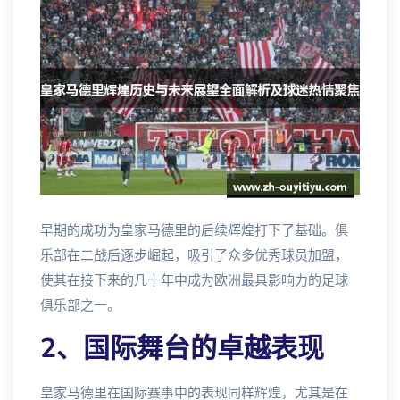
早期的成功为皇家马德里的后续辉煌打下了基础。俱
乐部在二战后逐步崛起，吸引了众多优秀球员加盟，
使其在接下来的几十年中成为欧洲最具影响力的足球
俱乐部之一。
2、国际舞台的卓越表现
皇家马德里在国际赛事中的表现同样辉煌，尤其是在