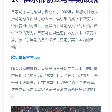
皇家马德里足球俱乐部成立于1902年，起初的目标是
推动足球在西班牙的发展。俱乐部的成立不仅仅是一
个体育组织的诞生，更是西班牙足球文化的开始。通
过不断的努力，皇家马德里迅速在地方赛事中崭露头
角，赢得了早期的多个奖杯，奠定了其在国内的基
础。
欧亿体育官方app
随着时间的推移，皇家马德里开始在更高水平的比赛
中展现出色的实力。1920年代，俱乐部首次参加了西
班牙甲级联赛，并在1930年代取得了首个全国冠军。
这些成就标志着皇家马德里逐渐成为西班牙足球的代
表。