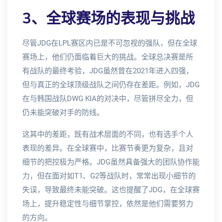
3、全球赛场的表现与挑战
尽管JDG在LPL赛区内已是不可忽视的强队，但在全球
赛场上，他们仍面临着巨大的挑战。全球总决赛是所
有战队的最终考验，JDG虽然曾在2021年进入四强，
但与真正的全球顶级战队之间仍存在差距。例如，JDG
在与韩国战队DWG KIA的对决中，尽管拼尽全力，但
仍未能突破对手的防线。
这其中的差距，既有战术层面的不同，也有选手个人
表现的差异。在全球赛中，比赛节奏更为复杂，且对
细节的把控极为严格。JDG虽然具备强大的团队协作能
力，但在面对如T1、G2等战队时，常常出现小细节的
失误，导致最终未能突破。这也提醒了JDG，在全球赛
场上，提升稳定性与细节掌控，依然是他们需要努力
的方向。