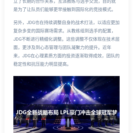
立了长期的合作关系，互派教练与选手交流，目的就
是为了让队员们能够更早接触到国际化的竞技模式。
另外，JDG也在持续调整自身的战术打法，以适应更加
复杂多变的国际赛场需求。从教练组到选手的配置，
JDG不断进行精细化调整。这些调整不仅体现在技术层
面，更涉及到心态管理与团队凝聚力的提升。近年
来，JDG在心理素质方面的投资逐渐取得成效，团队的
稳定性和抗压能力明显提高。