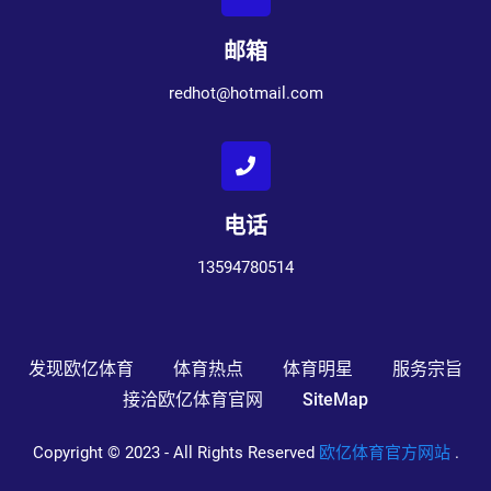
邮箱
redhot@hotmail.com
电话
13594780514
发现欧亿体育
体育热点
体育明星
服务宗旨
接洽欧亿体育官网
SiteMap
Copyright © 2023 - All Rights Reserved
欧亿体育官方网站
.