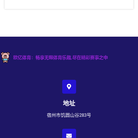
地址
宿州市饥圆山谷283号