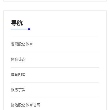
导航
发现欧亿体育
体育热点
体育明星
服务宗旨
接洽欧亿体育官网