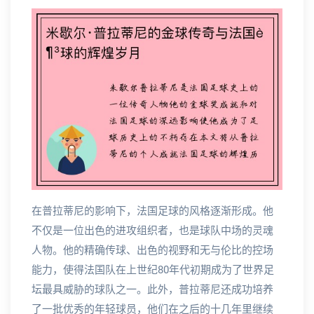
在普拉蒂尼的影响下，法国足球的风格逐渐形成。他
不仅是一位出色的进攻组织者，也是球队中场的灵魂
人物。他的精确传球、出色的视野和无与伦比的控场
能力，使得法国队在上世纪80年代初期成为了世界足
坛最具威胁的球队之一。此外，普拉蒂尼还成功培养
了一批优秀的年轻球员，他们在之后的十几年里继续