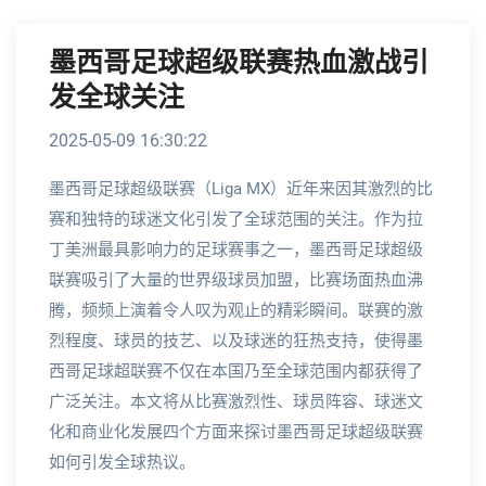
墨西哥足球超级联赛热血激战引
发全球关注
2025-05-09 16:30:22
墨西哥足球超级联赛（Liga MX）近年来因其激烈的比
赛和独特的球迷文化引发了全球范围的关注。作为拉
丁美洲最具影响力的足球赛事之一，墨西哥足球超级
联赛吸引了大量的世界级球员加盟，比赛场面热血沸
腾，频频上演着令人叹为观止的精彩瞬间。联赛的激
烈程度、球员的技艺、以及球迷的狂热支持，使得墨
西哥足球超联赛不仅在本国乃至全球范围内都获得了
广泛关注。本文将从比赛激烈性、球员阵容、球迷文
化和商业化发展四个方面来探讨墨西哥足球超级联赛
如何引发全球热议。