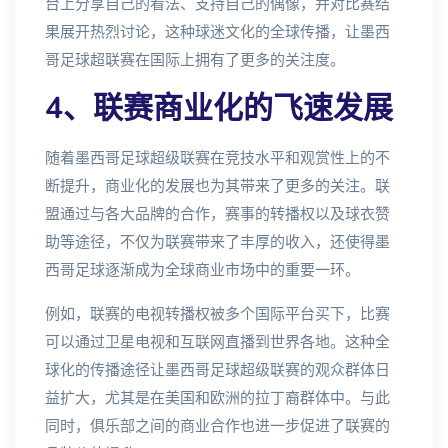
台上分享自己的看法、支持自己的偶像，并对比赛结
果展开热烈讨论，这种球迷文化的全球传播，让墨西
哥足球超联赛在国际上拥有了更多的关注度。
4、联赛商业化的飞速发展
随着墨西哥足球超级联赛在竞技水平和观赏性上的不
断提升，商业化的发展也为其带来了更多的关注。联
盟通过与各大品牌的合作，赛事的转播权以及球衣赞
助等途径，不仅为联赛带来了丰厚的收入，还使得墨
西哥足球逐渐成为全球商业市场中的重要一环。
例如，联赛的电视转播权被多个国际平台买下，比赛
可以通过卫星电视和互联网直播到世界各地。这种全
球化的传播途径让墨西哥足球超级联赛的观众群体日
益扩大，尤其是在美国和欧洲的拉丁裔群体中。与此
同时，俱乐部之间的商业合作也进一步促进了联赛的