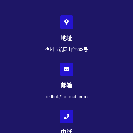
地址
宿州市饥圆山谷283号
邮箱
redhot@hotmail.com
电话