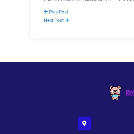
Prev Post
Next Post