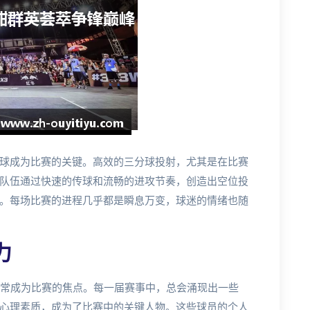
球成为比赛的关键。高效的三分球投射，尤其是在比赛
队伍通过快速的传球和流畅的进攻节奏，创造出空位投
。每场比赛的进程几乎都是瞬息万变，球迷的情绪也随
力
现常常成为比赛的焦点。每一届赛事中，总会涌现出一些
心理素质，成为了比赛中的关键人物。这些球员的个人