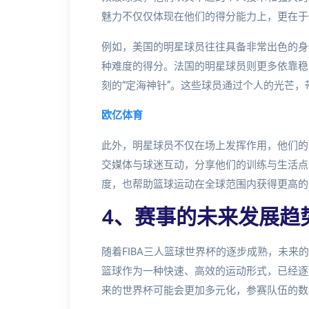
魅力不仅仅体现在他们的得分能力上，更在于
例如，美国的明星球员往往具备非常出色的身
种难度的得分。法国的明星球员则更多依靠稳
刻的“定海神针”。这些球员通过个人的光芒
欧亿体育
此外，明星球员不仅在场上发挥作用，他们的
交媒体与球迷互动，分享他们的训练与生活点
度，也帮助篮球运动在全球范围内获得更高的
4、赛事的未来发展趋
随着FIBA三人篮球世界杯的逐步成熟，未
篮球作为一种快速、高效的运动形式，已经逐
来的世界杯可能会更加多元化，参赛队伍的数