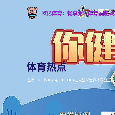
体育热点
首页
体育热点
FIBA三人篮球世界杯激战正