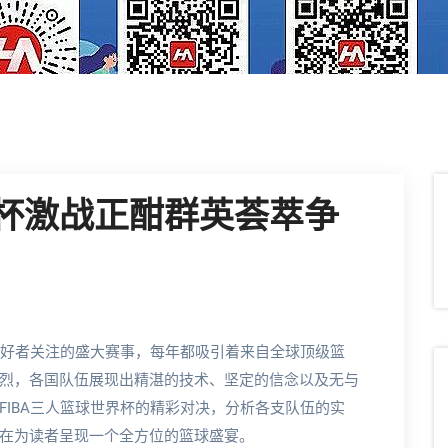
界杯激战正酣群英荟萃争
球爱好者关注的盛大赛事，每年都吸引着来自全球顶级篮
烈，各国队伍展现出精湛的技术、坚定的信念以及无与
FIBA三人篮球世界杯的精彩对决，分析各支队伍的实
在为读者呈现一个全方位的篮球盛宴。