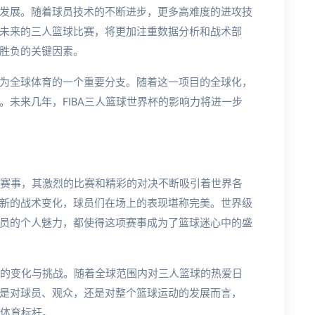
发展。随着球员技术的不断进步，更多高难度的进攻技
未来的三人篮球比赛，将更加注重数据分析和战术部
胜负的关键因素。
为全球体育的一个重要分支。随着这一项目的全球化，
。未来几年，FIBA三人篮球世界杯的影响力将进一步
体育赛事，其激烈的比赛和精彩的对决不断吸引着世界各
新的战术变化，球员们在场上的表现堪称完美。世界级
员的个人魅力，都使得这项赛事成为了篮球迷心中的盛
更多的变化与挑战。随着全球范围内对三人篮球的热爱日
是对球员、观众，还是对整个篮球运动的发展而言，
的体育标杆。