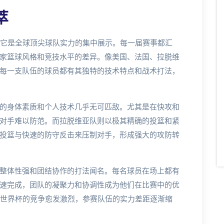
萃
赛，它是全球顶尖球队实力的集中展示。每一届赛事都汇
家篮球风格和竞技水平的差异。像美国、法国、拉脱维
每一支队伍的球员都有其独特的技术特点和战术打法，
的身体素质和个人技术几乎无可匹敌。尤其是在快攻和
对手难以防范。而拉脱维亚队则以极其精确的投篮和紧
投篮与快速的防守反击来压制对手，形成强大的攻防转
整体性强和团结协作的打法闻名。每名球员在场上都有
速完成，团队的凝聚力和协调性成为他们在比赛中的优
篮球世界杯的竞争愈发激烈，参赛队伍的实力差距逐渐缩