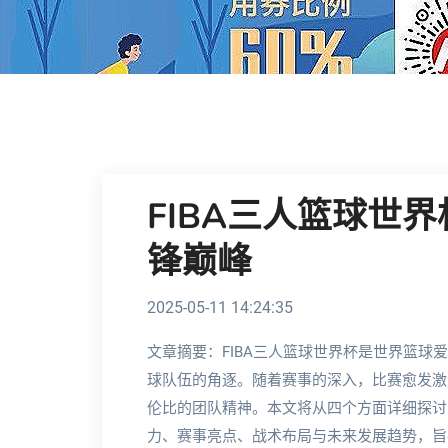
FIBA三人篮球世
锋巅峰
2025-05-11 14:24:35
文章摘要：FIBA三人篮球世界杯是世界篮
球队伍的角逐。随着赛事的深入，比赛愈发激
伦比的团队精神。本文将从四个方面详细探讨
力、赛事亮点、战术布局与未来发展趋势，旨