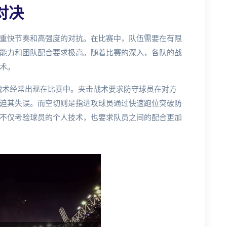
对决
重快节奏和高强度的对抗。在比赛中，队伍需要在有限
能力和团队配合要求极高。随着比赛的深入，各队的战
术。
”战术经常出现在比赛中。夹击战术要求防守球员在对方
迫其失误。而空切则是指进攻球员通过快速跑位突破防
不仅考验球员的个人技术，也要求队员之间的配合更加