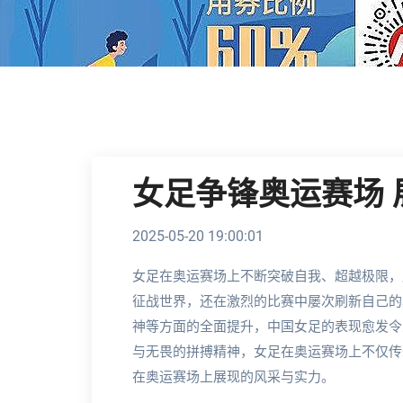
女足争锋奥运赛场
2025-05-20 19:00:01
女足在奥运赛场上不断突破自我、超越极限，
征战世界，还在激烈的比赛中屡次刷新自己的
神等方面的全面提升，中国女足的表现愈发令
与无畏的拼搏精神，女足在奥运赛场上不仅传
在奥运赛场上展现的风采与实力。