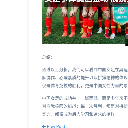
总结：
通过以上分析，我们可以看到中国女足在奥运
队协作、心理素质的提升以及拼搏精神的体现
仅是体育竞技的胜利，更是中国女性力量的象
中国女足的成功并非一蹴而就，而是多年来不
对自我极限的挑战；每一次胜利，都是对拼搏
实力，都将成为后人学习和追求的榜样。
Prev Post