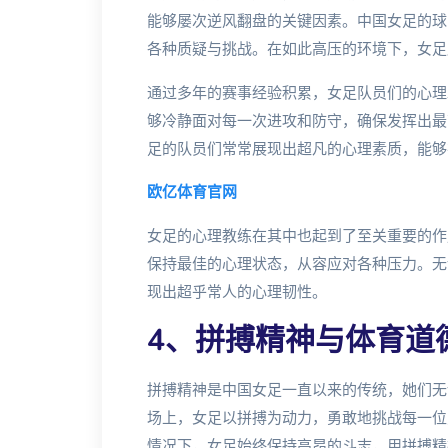
能够屡次逆风翻盘的关键因素。中国女足的球
各种质疑与挑战。在如此高压的环境下，女足
通过多年的赛事经验积累，女足队员们的心理
够冷静面对每一次进攻和防守，确保发挥出最
足的队员们常常展现出超凡的心理素质，能够
欧亿体育官网
女足的心理教练在其中也起到了至关重要的作
保持最佳的心理状态，从容应对各种压力。无
现出超乎常人的心理韧性。
4、拼搏精神与体育道
拼搏精神是中国女足一直以来的传统，她们无
场上，女足以拼搏为动力，勇敢地挑战每一位
情况下，女足始终保持高昂的斗志，用拼搏精