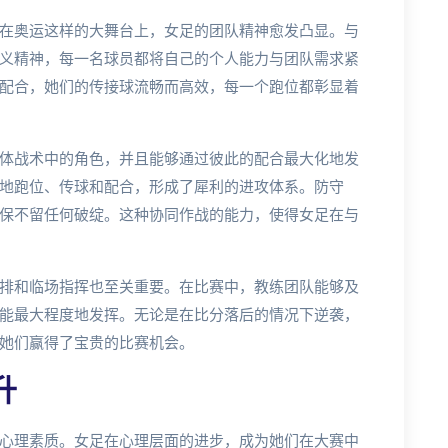
在奥运这样的大舞台上，女足的团队精神愈发凸显。与
义精神，每一名球员都将自己的个人能力与团队需求紧
配合，她们的传接球流畅而高效，每一个跑位都彰显着
体战术中的角色，并且能够通过彼此的配合最大化地发
地跑位、传球和配合，形成了犀利的进攻体系。防守
保不留任何破绽。这种协同作战的能力，使得女足在与
排和临场指挥也至关重要。在比赛中，教练团队能够及
能最大程度地发挥。无论是在比分落后的情况下逆袭，
她们赢得了宝贵的比赛机会。
升
心理素质。女足在心理层面的进步，成为她们在大赛中