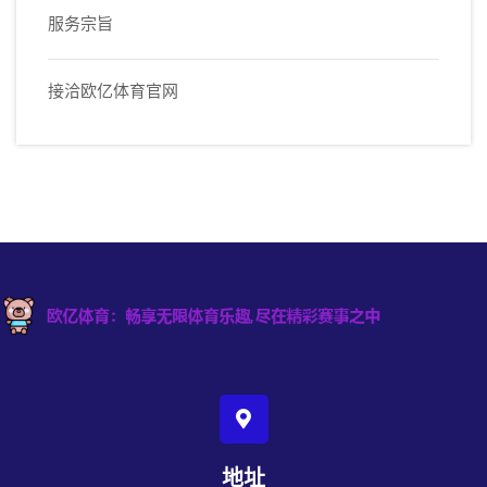
服务宗旨
接洽欧亿体育官网
地址