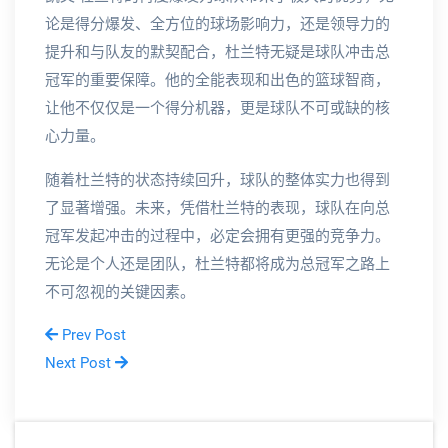
论是得分爆发、全方位的球场影响力，还是领导力的
提升和与队友的默契配合，杜兰特无疑是球队冲击总
冠军的重要保障。他的全能表现和出色的篮球智商，
让他不仅仅是一个得分机器，更是球队不可或缺的核
心力量。
随着杜兰特的状态持续回升，球队的整体实力也得到
了显著增强。未来，凭借杜兰特的表现，球队在向总
冠军发起冲击的过程中，必定会拥有更强的竞争力。
无论是个人还是团队，杜兰特都将成为总冠军之路上
不可忽视的关键因素。
Prev Post
Next Post