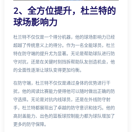
2、全方位提升，杜兰特的
球场影响力
杜兰特不仅仅是一个得分机器，他的球场影响力已经
超越了传统意义上的得分。作为一名全能球员，杜兰
特在防守端的提升尤为显著。无论是帮助球队进行防
守对抗，还是在关键时刻挡拆帮助队友创造机会，他
的全面性逐渐让球队变得更加均衡。
在防守端，杜兰特不仅仅是通过身体的优势进行干
扰，他的阅读比赛能力使得他可以随时做出正确的防
守选择。无论是对抗内线球员，还是在外线防守射
手，杜兰特都展现出了卓越的防守意识和技巧。他的
高封盖能力、出色的篮板球控制能力都为球队增加了
更多的防守保障。