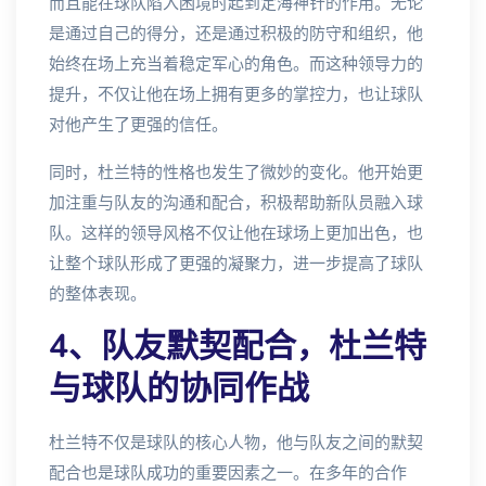
而且能在球队陷入困境时起到定海神针的作用。无论
是通过自己的得分，还是通过积极的防守和组织，他
始终在场上充当着稳定军心的角色。而这种领导力的
提升，不仅让他在场上拥有更多的掌控力，也让球队
对他产生了更强的信任。
同时，杜兰特的性格也发生了微妙的变化。他开始更
加注重与队友的沟通和配合，积极帮助新队员融入球
队。这样的领导风格不仅让他在球场上更加出色，也
让整个球队形成了更强的凝聚力，进一步提高了球队
的整体表现。
4、队友默契配合，杜兰特
与球队的协同作战
杜兰特不仅是球队的核心人物，他与队友之间的默契
配合也是球队成功的重要因素之一。在多年的合作