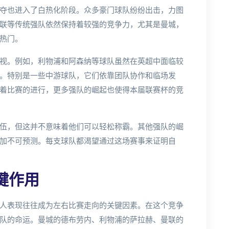
夺也进入了白热化阶段。众多豪门球队纷纷出击，力图
联等传统强队依然保持着较强的竞争力，尤其是曼城，
热门。
视。例如，利物浦和阿森纳等球队虽然在英超中面临较
。特别是一些中游球队，它们依靠团队协作和临场发
着比赛的进行，更多强队的崛起也使得本届联赛杯的竞
伍，但这并不意味着他们可以轻松称霸。其他强队的崛
加不可预测。每支球队都渴望通过这场赛事来证明自
键作用
人表现往往成为左右比赛走向的关键因素。在这个竞争
队的命运。曼城的德布劳内、利物浦的萨拉赫、曼联的