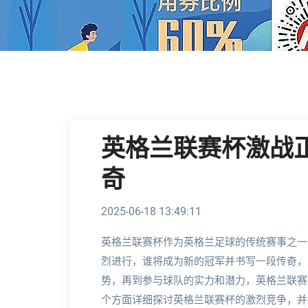
英格兰联赛杯激战
奇
2025-06-18 13:49:11
英格兰联赛杯作为英格兰足球的传统赛事之一
烈进行，谁将成为新的冠军并书写一段传奇，
势，再到参与球队的实力和潜力，英格兰联赛
个方面详细探讨英格兰联赛杯的激烈竞争，并