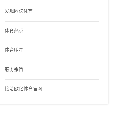
发现欧亿体育
体育热点
体育明星
服务宗旨
接洽欧亿体育官网