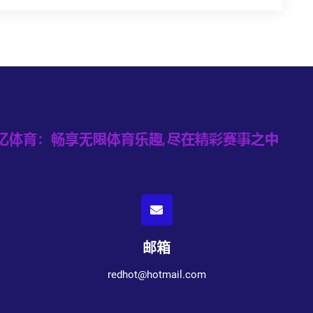
邮箱
redhot@hotmail.com