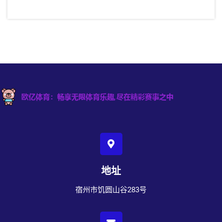
地址
宿州市饥圆山谷283号