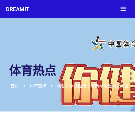
体育热点
首页
体育热点
葡萄牙足球超级联赛新星崛起精彩纷呈