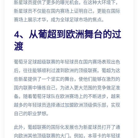
新星球员提供了更多的曝光机会。在这种大环境下，
新星球员不仅能在国内赛场上证明自己，更能在国际
赛场上展示才华，成为全球足球市场的焦点。
4、从葡超到欧洲舞台的过
渡
葡萄牙足球超级联赛的年轻球员在国内赛场表现出色
后，往往能够顺利过渡到欧洲的顶级联赛。葡超为这
些新星提供了一个坚实的舞台，使他们能够在激烈的
国内联赛中锤炼自己，为进入更大范围的竞争做足准
备。随着葡萄牙球队在欧洲赛场上的不断进步，越来
越多的年轻球员选择通过加盟欧洲顶级俱乐部，实现
自己的职业梦想。
此外，葡超联赛的国际化发展也为新星球员打开了通
向欧洲其他顶级联赛的大门。例如，本菲卡的年轻球