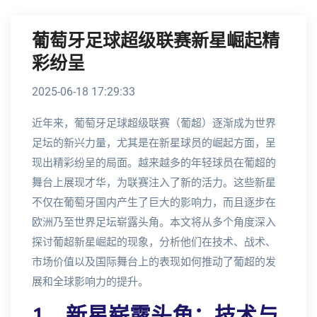
葡萄牙足球超级联赛新星崛起精
彩纷呈
2025-06-18 17:29:33
近年来，葡萄牙足球超级联赛（葡超）逐渐成为世界
足坛的新兴力量，尤其是在新星球员的崛起方面，呈
现出精彩纷呈的局面。越来越多的年轻球员在葡超的
舞台上展现才华，为联赛注入了新的活力。这些新星
不仅在葡萄牙国内产生了巨大的影响力，而且逐步在
欧洲乃至世界足坛崭露头角。本文将从多个角度深入
探讨葡超新星崛起的现象，分析他们在技术、战术、
市场价值以及国际舞台上的表现如何推动了葡超的发
展和全球影响力的提升。
1、新星崭露头角：技术与