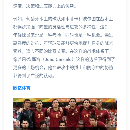
速度、决策和适应能力上的优势。
例如，葡萄牙本土的球队如本菲卡和波尔图在战术上
都逐步加强了阵型的灵活性与进攻的多样性，这对于
年轻球员来说是一种考验，同时也是一种机会。通过
高强度的对抗，年轻球员能够更快地提升自身的战术
素养，适应不同的比赛节奏。在这样的战术体系下，
像若昂·坎塞洛（João Cancelo）这样的边后卫得到了
更多的上场机会，他在进攻中的插上和防守中的协防
都得到了广泛的认可。
欧亿体育