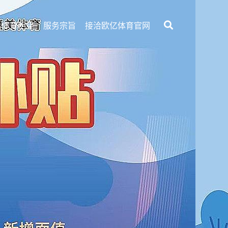
体育明星
服务宗旨
接洽欧亿体育官网