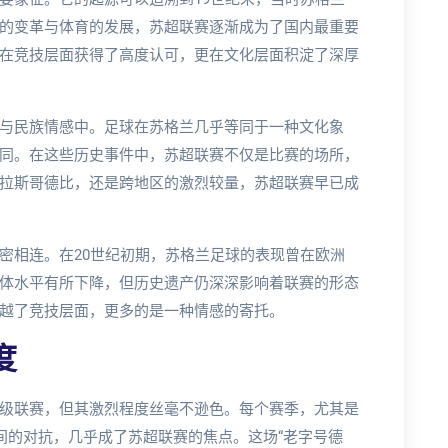
的变革与体育的发展，苏超联赛逐渐成为了国内最重要
在竞技层面获得了高度认可，更在文化层面积淀了深厚
与民族情感中。足球在苏格兰几乎等同于一种文化象
同。在这些历史事件中，苏超联赛不仅是比赛的场所，
拉斯哥德比，还是跨地区的激烈较量，苏超联赛早已成
密相连。在20世纪初期，苏格兰足球的表现曾在欧洲
体水平有所下降，但历史遗产仍深深影响着联赛的形态
越了竞技层面，更多的是一种情感的寄托。
度
级联赛，但其激烈程度丝毫不逊色。每个赛季，尤其是
间的对抗，几乎成了苏超联赛的焦点。这场“老字号德