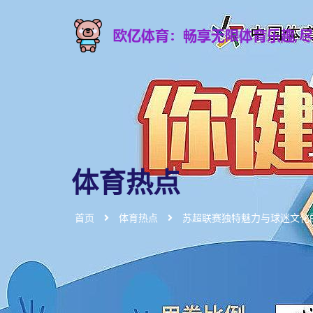
体育热点
首页
体育热点
苏超联赛独特魅力与球迷文化