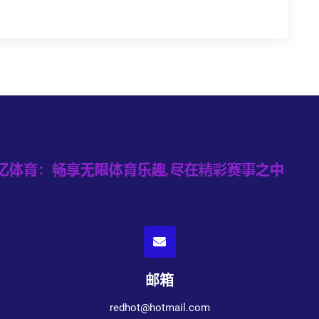
邮箱
redhot@hotmail.com