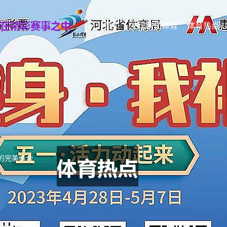
首页
发现欧亿体育
体育热点
的完美结合