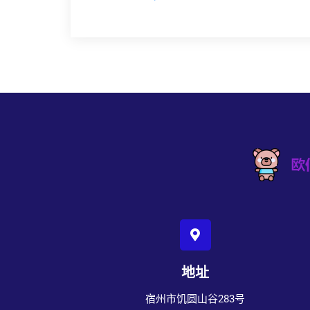
地址
宿州市饥圆山谷283号