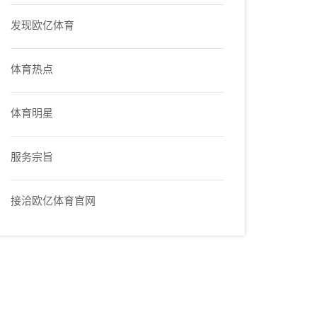
发现欧亿体育
体育热点
体育明星
服务宗旨
接洽欧亿体育官网