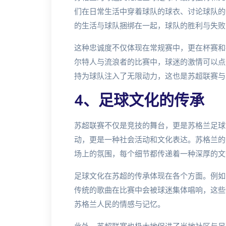
们在日常生活中穿着球队的球衣、讨论球队的
的生活与球队捆绑在一起，球队的胜利与失败
这种忠诚度不仅体现在常规赛中，更在杯赛和
尔特人与流浪者的比赛中，球迷的激情可以点
持为球队注入了无限动力，这也是苏超联赛与
4、足球文化的传承
苏超联赛不仅是竞技的舞台，更是苏格兰足球
动，更是一种社会活动和文化表达。苏格兰的
场上的氛围，每个细节都传递着一种深厚的文
足球文化在苏超的传承体现在各个方面。例如
传统的歌曲在比赛中会被球迷集体唱响，这些
苏格兰人民的情感与记忆。