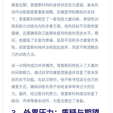
康复初期，普雷斯科特的身体状态较为虚弱，基本的
动作训练都需要重新调整。在康复师和教练的支持
下，普雷斯科特制定了一套包括力量训练、柔韧性训
练和耐力训练在内的多重方案。他的目标不仅是恢复
健康，还要确保自己能够恢复到伤前的竞技水平。期
间，他面临了反复的疼痛、局部不适和多次康复的失
败，但普雷斯科特并没有因此放弃，而是不断调整自
己的训练方法。
这一过程的成功并非偶然。普雷斯科特投入了大量的
时间和精力，通过科学的康复措施逐步恢复了原本受
损的关节功能。在此过程中，他不断寻找适合自己的
康复方式，确保训练负荷不会给身体带来过大的压
力。最终，经过数月的努力，普雷斯科特成功恢复了
跑动、传球等基本动作，为复出做足了准备。