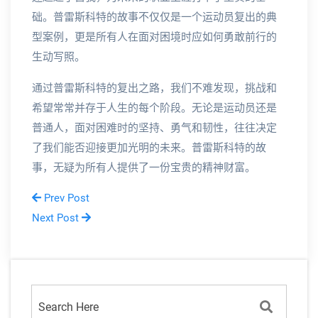
础。普雷斯科特的故事不仅仅是一个运动员复出的典
型案例，更是所有人在面对困境时应如何勇敢前行的
生动写照。
通过普雷斯科特的复出之路，我们不难发现，挑战和
希望常常并存于人生的每个阶段。无论是运动员还是
普通人，面对困难时的坚持、勇气和韧性，往往决定
了我们能否迎接更加光明的未来。普雷斯科特的故
事，无疑为所有人提供了一份宝贵的精神财富。
Prev Post
Next Post