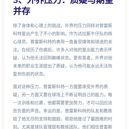
3、外界压力：质疑与期望
并存
除了身体和心理上的挑战，外界的压力同样对普雷斯
科特复出产生了不小的影响。作为达拉斯牛仔队的核
心球员，普雷斯科特的表现一直备受媒体和球迷的关
注。在经历了伤病后，许多人对他的复出能力表示怀
疑，认为他无法回到巅峰状态。更有甚者，外界对他
未来的职业生涯提出了质疑，认为他可能永远无法恢
复到伤前的状态。
面对这种压力，普雷斯科特一方面要承受外界的质
疑，另一方面又要在球场上不断证明自己的能力。每
一次训练和比赛，他都需要更加努力，才可以回应这
些负面的声音。幸运的是，普雷斯科特的队友和教练
给了他无尽的支持和鼓励，帮助他度过了最困难的时
刻。尤其是球队管理层和教练团队，他们相信普雷斯