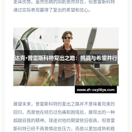
更具优势。虽然伤病的阴影依然存在，但普雷斯科特
通过实际表现赢得了复出的希望和信心。
展望未来，普雷斯科特的复出之路并不意味着完美的
回归，而是他在经历过伤痛和困境后，展现出的一种
超越自我的精神。球迷对他的期望依旧很高，但普雷
斯科特已经不再畏惧这些压力，而是以更加成熟和稳