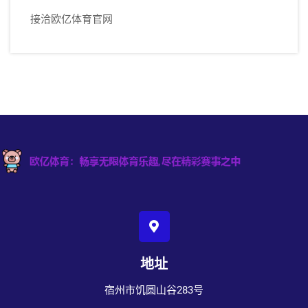
接洽欧亿体育官网
地址
宿州市饥圆山谷283号