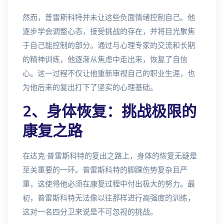
然而，普雷斯科特并未让这些负面情绪控制自己。他
逐步学会调整心态，接受挑战的存在，并将目光聚焦
于自己能控制的部分。通过与心理专家的交流和长期
的精神训练，他逐渐从焦虑中走出来，恢复了自信
心。这一过程不仅让他重新审视自己的职业生涯，也
为他后来的复出打下了坚实的心理基础。
2、身体恢复：挑战极限的
康复之路
在达克·普雷斯科特的复出之路上，身体的恢复无疑是
至关重要的一环。普雷斯科特的脚踝伤势复杂且严
重，这使得他必须在康复过程中付出极大的努力。最
初，普雷斯科特无法像以往那样进行高强度的训练，
这对一名四分卫来说是不可忽视的挑战。