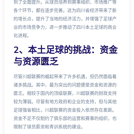
到了全面提升。从球员培养到赛事组织、市场推广等
各个环节，都在逐步完善。这为四川省经济带来了新
的增长点，提升了当地的经济活力，并增强了足球产
业的市场竞争力，进一步推动了四川本土足球的商业
化进程。
2、本土足球的挑战：资金
与资源匮乏
尽管川超联赛的崛起带来了许多机遇，但仍然面临着
诸多挑战。其中，最为突出的问题便是资金和资源的
匮乏。相较于国内的顶级联赛，川超联赛的财政支持
较为薄弱。尽管有地方政府和企业的支持，但与其他
足球强省相比，川超联赛的资金投入依然存在差距。
资金不足不仅制约了俱乐部的运营和赛事的组织，也
限制了球员薪资和青训系统的建设。