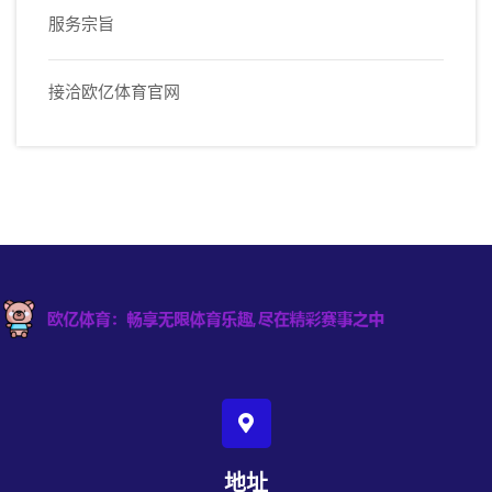
服务宗旨
接洽欧亿体育官网
地址