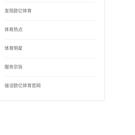
发现欧亿体育
体育热点
体育明星
服务宗旨
接洽欧亿体育官网