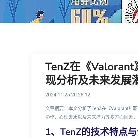
TenZ在《Valor
现分析及未来发展
2024-11-25 20:28:12
文章摘要：本文分析了TenZ在《Valora
协作、心理素质以及未来潜力等多方面因素，
1、TenZ的技术特点