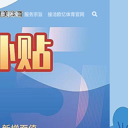
体育明星
服务宗旨
接洽欧亿体育官网