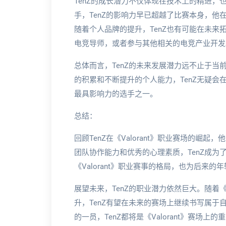
TenZ的成长潜力不仅体现在技术上的精进
手，TenZ的影响力早已超越了比赛本身，
随着个人品牌的提升，TenZ也有可能在未
电竞导师，或者参与其他相关的电竞产业开发
总体而言，TenZ的未来发展潜力远不止于
的积累和不断提升的个人能力，TenZ无疑
最具影响力的选手之一。
总结：
回顾TenZ在《Valorant》职业赛场的
团队协作能力和优秀的心理素质，TenZ成
《Valorant》职业赛事的格局，也为后来
展望未来，TenZ的职业潜力依然巨大。随着《
升，TenZ有望在未来的赛场上继续书写属
的一员，TenZ都将是《Valorant》赛场