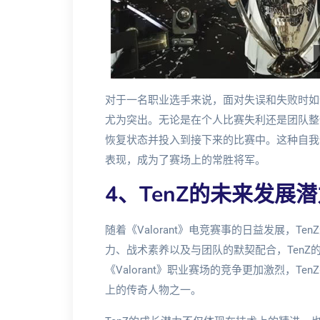
对于一名职业选手来说，面对失误和失败时如
尤为突出。无论是在个人比赛失利还是团队整
恢复状态并投入到接下来的比赛中。这种自我
表现，成为了赛场上的常胜将军。
4、TenZ的未来发展
随着《Valorant》电竞赛事的日益发展，
力、战术素养以及与团队的默契配合，Ten
《Valorant》职业赛场的竞争更加激烈，Te
上的传奇人物之一。