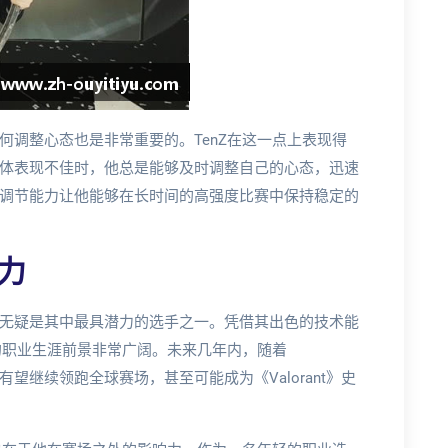
何调整心态也是非常重要的。TenZ在这一点上表现得
体表现不佳时，他总是能够及时调整自己的心态，迅速
调节能力让他能够在长时间的高强度比赛中保持稳定的
潜力
TenZ无疑是其中最具潜力的选手之一。凭借其出色的技术能
Z的职业生涯前景非常广阔。未来几年内，随着
nZ有望继续领跑全球赛场，甚至可能成为《Valorant》史