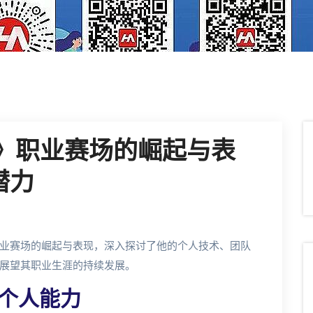
ant》职业赛场的崛起与表
潜力
nt》职业赛场的崛起与表现，深入探讨了他的个人技术、团队
展望其职业生涯的持续发展。
与个人能力