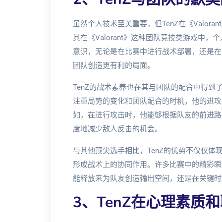
虽然个人技术至关重要，但TenZ在《Valo
其在《Valorant》这种团队竞技类游戏中
意识，无论是在比赛中进行战术部署，还是在
团队创造更有利的局面。
TenZ的战术素养也在其与团队的配合中得到
注重局势的变化和团队配合的时机，他的进攻
如，在进行攻击时，他能够根据队友的前进路
度地减少敌人反击的机会。
与其他顶尖选手相比，TenZ的优势不仅仅
形成战术上的协同作用。许多比赛中的精彩瞬
能释放来为队友创造输出空间，还是在关键时
3、TenZ在心理素质