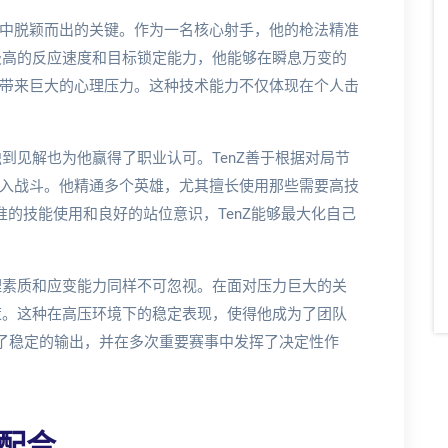
职业赛场中脱颖而出的关键。作为一名核心射手，他的枪法精准
有极高的反应速度和目标锁定能力，他能够在瞬息万变的
带来巨大的心理压力。这种技术能力不仅体现在个人击
独到见解也为他赢得了职业认可。TenZ善于根据对局节
入战斗。他精通多个英雄，尤其擅长使用那些需要高技
通过精准的技能使用和良好的站位意识，TenZ能够最大化自己
心理素质和应变能力同样不可忽视。在面对压力巨大的关
决策。这种在高压环境下的稳定表现，使得他成为了团队
来了稳定的输出，并在多次重要赛事中发挥了决定性作
契配合