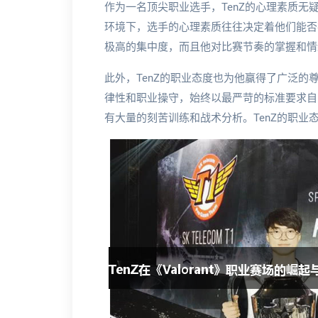
作为一名顶尖职业选手，TenZ的心理素质无疑
环境下，选手的心理素质往往决定着他们能否
极高的集中度，而且他对比赛节奏的掌握和情
此外，TenZ的职业态度也为他赢得了广泛
律性和职业操守，始终以最严苛的标准要求自
有大量的刻苦训练和战术分析。TenZ的职