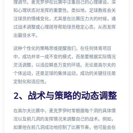
理调节。麦克罗伊在比赛中注重自己的心理建设，深
知心理状态对发挥的重要性。类似地，足球教练会关
注球员的情绪变化，尤其是在比赛压力大的时候，通
过战术调整或心理疏导帮助球员稳定心态，从而发挥
出最佳水平。
这种个性化的策略思维提醒我们，在任何体育项目
中，成功并非一成不变的模式，而是要根据实际情况
灵活调整，以适应瞬息万变的环境。无论是高尔夫的
个体运动，还是足球的集体运动，成功的关键往往是
定制化和适应性。
2、战术与策略的动态调整
在高尔夫比赛中，麦克罗伊时常根据每个洞的具体情
况以及前几洞的发挥情况来调整自己的战术。例如，
如果他在前几洞成功地控制了比赛节奏，他可能会在