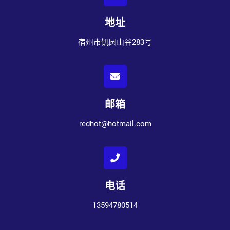
地址
宿州市饥圆山谷283号
邮箱
redhot@hotmail.com
电话
13594780514