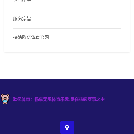
体育明星
服务宗旨
接洽欧亿体育官网