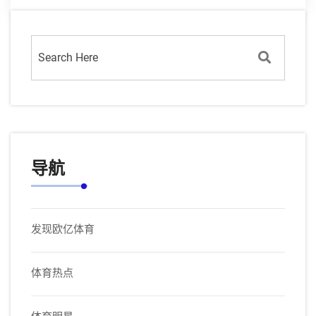
导航
发现欧亿体育
体育热点