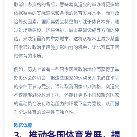
取消申办资格的背后，意味着奥运会的举办将更多地
依据赛事的实际需求和各地的体育发展水平，而非政
治外交因素。国际奥委会将更加专注于体育本身，通
过对场地建设、环境保护、城市基础设施等方面的评
估，来决定最终的举办城市。这将从根本上减少某些
国家通过政治手段施加影响力的机会，让比赛真正回
归体育的本质。
例如，历史上曾有一些国家因其政治地位而获得了举
办奥运会的机会，但这些国家的运动员并未必在平等
的条件下参与竞技。通过取消国家申办资格，奥运会
不仅能够避免政治干扰，还能让更多小国和新兴国家
的运动员在没有政治压力的环境下全力竞技，从而提
升全球体育的公平性与独立性。
欧亿体育
3、推动各国体育发展，提