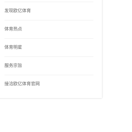
发现欧亿体育
体育热点
体育明星
服务宗旨
接洽欧亿体育官网