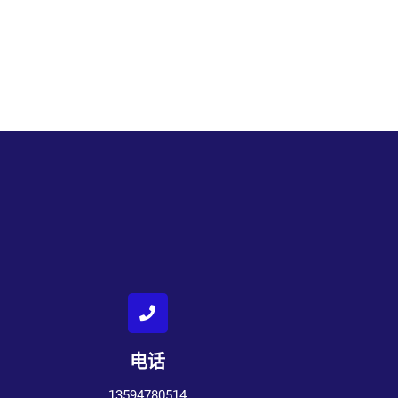
电话
13594780514