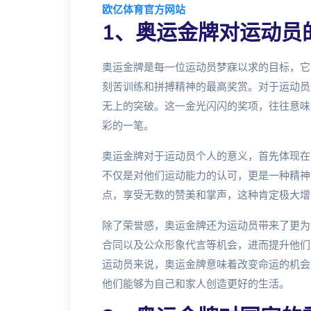
欧亿体育官方网站
1、奥运金牌对运动员
奥运金牌是每一位运动员梦寐以求的目标，它
刻苦训练和拼搏精神的最高奖赏。对于运动员
无上的突破。这一金光闪闪的奖项，往往意味
彩的一笔。
奥运金牌对于运动员个人的意义，首先体现在
不仅是对他们运动能力的认可，更是一种精神
点，享受无数的赞美和掌声，这种肯定极大增
除了荣誉感，奥运金牌还为运动员带来了更为
合同以及公众形象代言等机会，进而提升他们
运动员来说，奥运金牌意味着改变命运的机会
他们能够为自己和家人创造更好的生活。