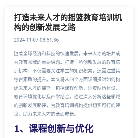
打造未来人才的摇篮教育培训机
构的创新发展之路
2024-11-07 08:51:36
随着全球经济和科技的快速发展，未来人才的培养成
为教育领域的重要课题。打造一所创新发展的教育培
训机构，不仅需要关注学生的知识积累，还需注重其
综合素质的提升。本文将从四个方面详细探讨如何构
建未来人才的摇篮，包括课程创新、师资队伍建设、
教育环境优化以及产学结合。通过深入分析这些领域
的创新发展路径，为教育培训机构提供切实可行的建
议，助力未来人才的全面成长。
1、课程创新与优化