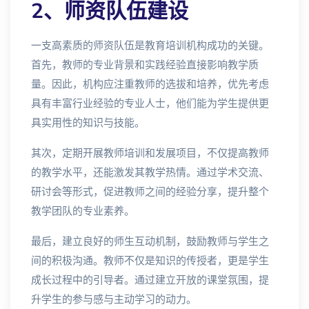
2、师资队伍建设
一支高素质的师资队伍是教育培训机构成功的关键。
首先，教师的专业背景和实践经验直接影响教学质
量。因此，机构应注重教师的选拔和培养，优先考虑
具有丰富行业经验的专业人士，他们能为学生提供更
具实用性的知识与技能。
其次，定期开展教师培训和发展项目，不仅提高教师
的教学水平，还能激发其教学热情。通过学术交流、
研讨会等形式，促进教师之间的经验分享，提升整个
教学团队的专业素养。
最后，建立良好的师生互动机制，鼓励教师与学生之
间的积极沟通。教师不仅是知识的传授者，更是学生
成长过程中的引导者。通过建立开放的课堂氛围，提
升学生的参与感与主动学习的动力。