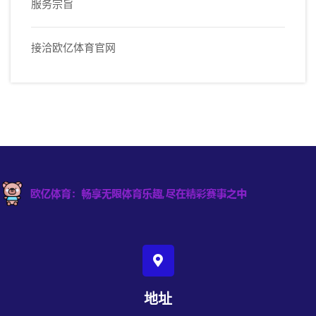
服务宗旨
接洽欧亿体育官网
地址