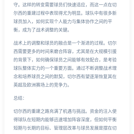
守。这样的转变需要球员们快速适应，而这一点在切
尔西的重建过程中表现得尤为明显。球队中有很多新
球员加入，如何实现个人能力与集体协作之间的平
衡，成为了战术调整的关键。
战术上的调整和球员的融合是一个渐进的过程。切尔
西需要更多的时间来磨合阵容，尤其是在大规模引援
的背景下，如何确保球员之间能够有效配合，是考验
球队整体实力的一个重要方面。通过不断调整战术理
念和培养球员之间的默契，切尔西有望逐渐恢复其在
英超及欧洲赛场上的竞争力。
总结：
切尔西的重建之路充满了机遇与挑战。资金的注入使
得球队在短期内能够迅速增加阵容深度，但如何平衡
短期与长期的目标、管理层改革与球员发展是摆在切