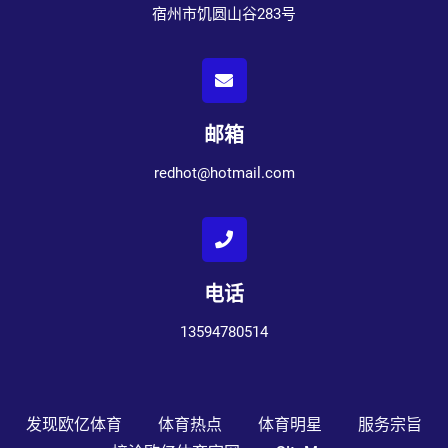
宿州市饥圆山谷283号
邮箱
redhot@hotmail.com
电话
13594780514
发现欧亿体育
体育热点
体育明星
服务宗旨