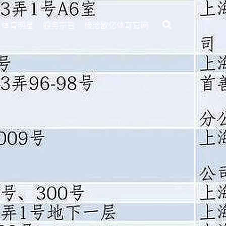
体育明星
服务宗旨
接洽欧亿体育官网