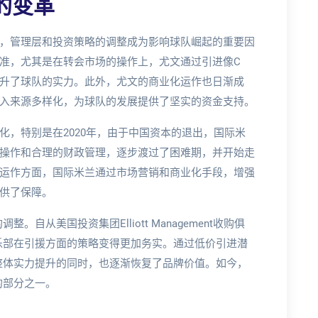
的变革
，管理层和投资策略的调整成为影响球队崛起的重要因
准，尤其是在转会市场的操作上，尤文通过引进像C
升了球队的实力。此外，尤文的商业化运作也日渐成
入来源多样化，为球队的发展提供了坚实的资金支持。
化，特别是在2020年，由于中国资本的退出，国际米
操作和合理的财政管理，逐步渡过了困难期，并开始走
运作方面，国际米兰通过市场营销和商业化手段，增强
供了保障。
自从美国投资集团Elliott Management收购俱
乐部在引援方面的策略变得更加务实。通过低价引进潜
整体实力提升的同时，也逐渐恢复了品牌价值。如今，
的部分之一。