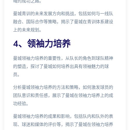
域的成功之路。
曼城青训的未来发展方向和挑战，包括如何与一线队
融合、国际合作等策略，揭示了曼城在青训体系建设
上的未来规划。
4、领袖力培养
曼城领袖力培养的重要性，从队长的角色到球队精神
的塑造，探讨了曼城如何培养出具有领袖魅力的球
员。
分析曼城领袖力培养的方法和策略，如何激发球员的
团队意识和责任感，展示了曼城在领袖力培养上的成
功经验。
曼城领袖力培养的成果和影响，包括队内和队外的表
现、球迷和媒体的评价等，揭示了曼城在领袖力培养