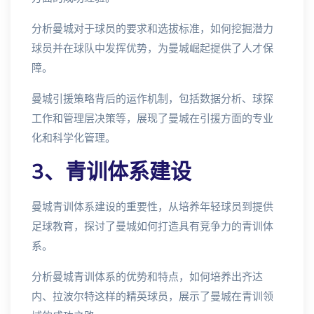
分析曼城对于球员的要求和选拔标准，如何挖掘潜力
球员并在球队中发挥优势，为曼城崛起提供了人才保
障。
曼城引援策略背后的运作机制，包括数据分析、球探
工作和管理层决策等，展现了曼城在引援方面的专业
化和科学化管理。
3、青训体系建设
曼城青训体系建设的重要性，从培养年轻球员到提供
足球教育，探讨了曼城如何打造具有竞争力的青训体
系。
分析曼城青训体系的优势和特点，如何培养出齐达
内、拉波尔特这样的精英球员，展示了曼城在青训领