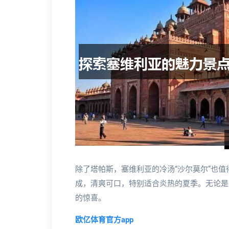
除了塔帕斯，塞维利亚的冷汤“沙尔莫尔”也
成，清爽可口，特别适合炎热的夏季。无论是
的惊喜。
欧亿体育官方app