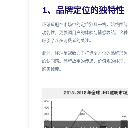
1、品牌定位的独特性
环球星冠在市场中的定位独具一格，始终围绕
功能性，更强调用户的体验与情感联结。这种
吸引了众多消费者的关注。
此外，环球星冠致力于打造全方位的品牌形象
的认同感。品牌故事的传递、价值观的体现，
牌忠诚度。