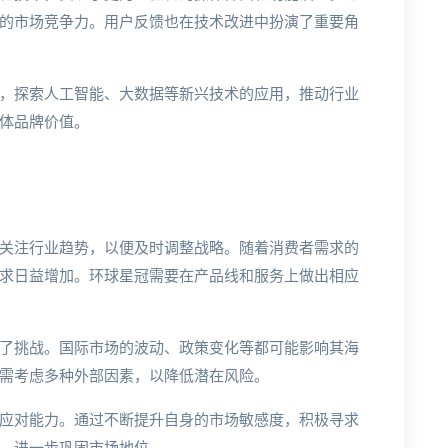
的市场竞争力。用户反馈也在技术改进中扮演了重要角
，探索人工智能、大数据等新兴技术的应用，推动行业
体品牌价值。
关注行业趋势，以便及时调整战略。随着消费者需求的
求日益增加。环球星冠需要在产品线和服务上做出相应
了挑战。国际市场的波动、政策变化等都可能影响其海
需考虑多种外部因素，以降低潜在风险。
应对能力。通过不断提升自身的市场敏感度，积极寻求