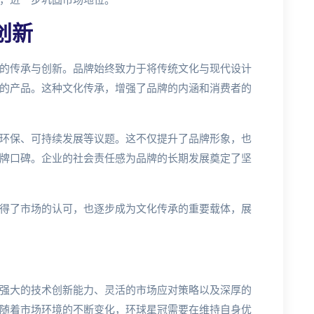
，进一步巩固市场地位。
创新
的传承与创新。品牌始终致力于将传统文化与现代设计
的产品。这种文化传承，增强了品牌的内涵和消费者的
环保、可持续发展等议题。这不仅提升了品牌形象，也
牌口碑。企业的社会责任感为品牌的长期发展奠定了坚
得了市场的认可，也逐步成为文化传承的重要载体，展
强大的技术创新能力、灵活的市场应对策略以及深厚的
随着市场环境的不断变化，环球星冠需要在维持自身优