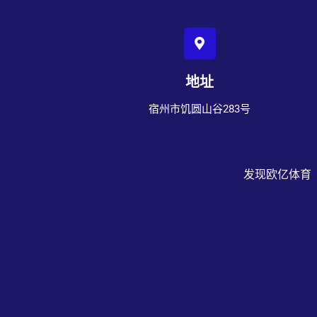
地址
宿州市饥圆山谷283号
发现欧亿体育