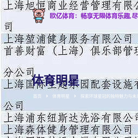
体育明星
首页
体育明星
探索环球星冠的独特魅力与未