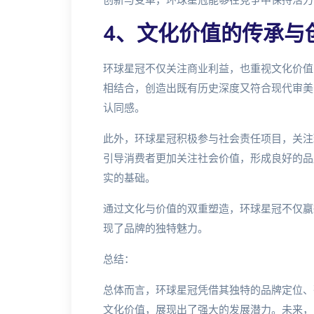
创新与变革，环球星冠能够在竞争中保持活力
4、文化价值的传承与
环球星冠不仅关注商业利益，也重视文化价值
相结合，创造出既有历史深度又符合现代审美
认同感。
此外，环球星冠积极参与社会责任项目，关注
引导消费者更加关注社会价值，形成良好的品
实的基础。
通过文化与价值的双重塑造，环球星冠不仅赢
现了品牌的独特魅力。
总结：
总体而言，环球星冠凭借其独特的品牌定位、
文化价值，展现出了强大的发展潜力。未来，