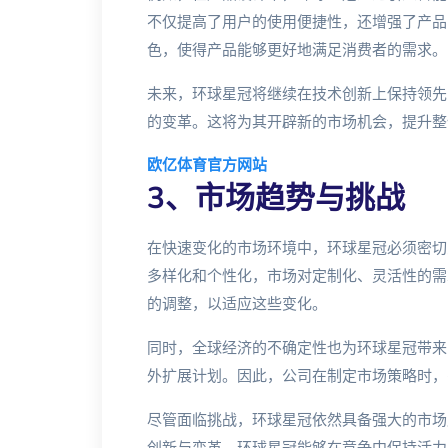
不仅提高了用户的使用便捷性，还增强了产品
色，使得产品能够更好地满足消费者的需求。
未来，环球星冠将继续在技术创新上保持领先
的变革。这将为其开辟新的市场机会，提升整
欧亿体育官方网站
3、市场趋势与挑战
在快速变化的市场环境中，环球星冠必须密切
多样化和个性化，市场对定制化、灵活性的需
的调整，以适应这些变化。
同时，全球经济的不确定性也为环球星冠带来
外扩展计划。因此，公司在制定市场策略时，
尽管面临挑战，环球星冠依然具备强大的市场