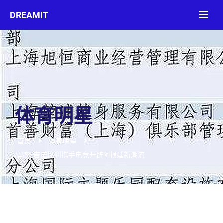
体育明星
首页
体育明星
马努·吉诺比利携手电竞开辟阿根廷新潮流