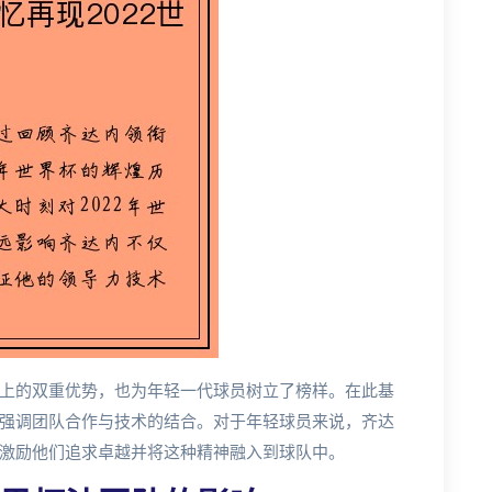
上的双重优势，也为年轻一代球员树立了榜样。在此基
强调团队合作与技术的结合。对于年轻球员来说，齐达
激励他们追求卓越并将这种精神融入到球队中。