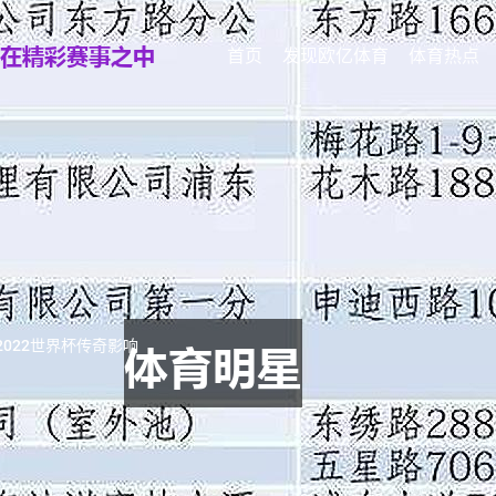
首页
发现欧亿体育
体育热点
022世界杯传奇影响