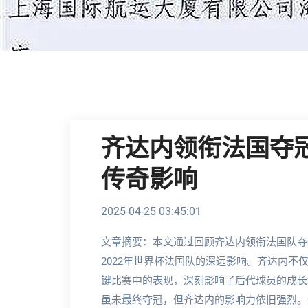
齐达内领衔法国夺冠
传奇影响
2025-04-25 03:45:01
文章摘要：本文通过回顾齐达内领衔法国队夺
2022年世界杯法国队的深远影响。齐达内
键比赛中的表现，深刻影响了后代球员的成长
虽未最终夺冠，但齐达内的影响力依旧强烈。