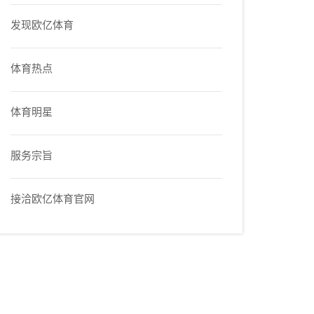
发现欧亿体育
体育热点
体育明星
服务宗旨
接洽欧亿体育官网