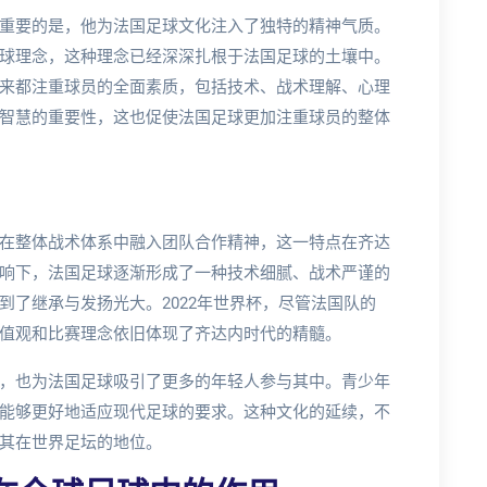
重要的是，他为法国足球文化注入了独特的精神气质。
球理念，这种理念已经深深扎根于法国足球的土壤中。
来都注重球员的全面素质，包括技术、战术理解、心理
智慧的重要性，这也促使法国足球更加注重球员的整体
在整体战术体系中融入团队合作精神，这一特点在齐达
响下，法国足球逐渐形成了一种技术细腻、战术严谨的
到了继承与发扬光大。2022年世界杯，尽管法国队的
值观和比赛理念依旧体现了齐达内时代的精髓。
，也为法国足球吸引了更多的年轻人参与其中。青少年
能够更好地适应现代足球的要求。这种文化的延续，不
其在世界足坛的地位。