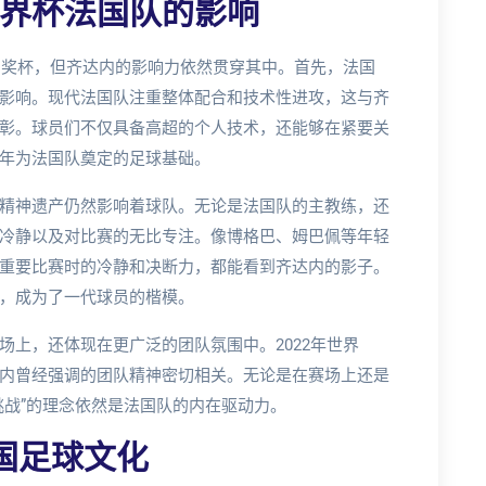
世界杯法国队的影响
冠军奖杯，但齐达内的影响力依然贯穿其中。首先，法国
影响。现代法国队注重整体配合和技术性进攻，这与齐
彰。球员们不仅具备高超的个人技术，还能够在紧要关
年为法国队奠定的足球基础。
精神遗产仍然影响着球队。无论是法国队的主教练，还
冷静以及对比赛的无比专注。像博格巴、姆巴佩等年轻
重要比赛时的冷静和决断力，都能看到齐达内的影子。
，成为了一代球员的楷模。
场上，还体现在更广泛的团队氛围中。2022年世界
内曾经强调的团队精神密切相关。无论是在赛场上还是
挑战”的理念依然是法国队的内在驱动力。
国足球文化