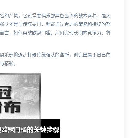
名的产物，它还需要俱乐部具备出色的战术素养、强大
强队还是非传统豪门，都能通过合理的策略和持续的努
而言，如何突破欧冠门槛，如何实现长期的竞争力，将
俱乐部将逐步打破传统强队的垄断，创造出属于自己的
与精彩。