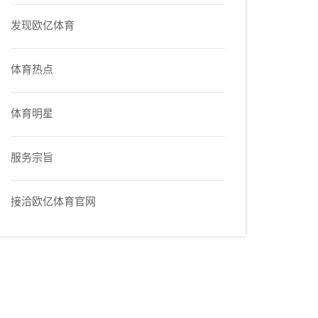
发现欧亿体育
体育热点
体育明星
服务宗旨
接洽欧亿体育官网