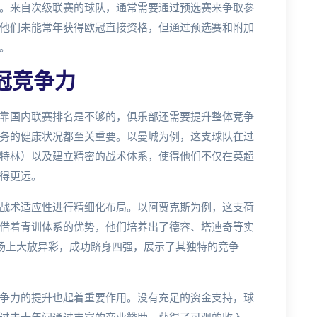
。来自次级联赛的球队，通常需要通过预选赛来争取参
他们未能常年获得欧冠直接资格，但通过预选赛和附加
。
冠竞争力
靠国内联赛排名是不够的，俱乐部还需要提升整体竞争
务的健康状况都至关重要。以曼城为例，这支球队在过
特林）以及建立精密的战术体系，使得他们不仅在英超
得更远。
战术适应性进行精细化布局。以阿贾克斯为例，这支荷
借着青训体系的优势，他们培养出了德容、塔迪奇等实
冠赛场上大放异彩，成功跻身四强，展示了其独特的竞争
争力的提升也起着重要作用。没有充足的资金支持，球