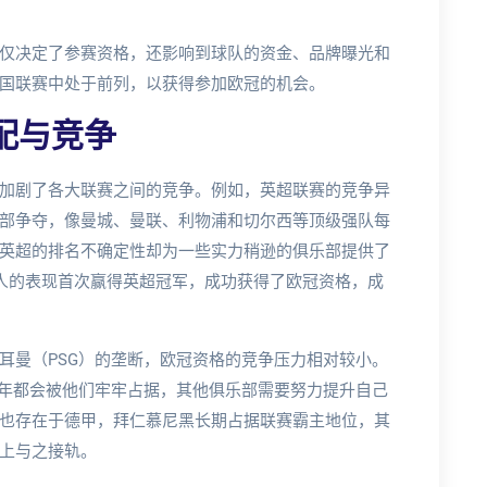
仅决定了参赛资格，还影响到球队的资金、品牌曝光和
国联赛中处于前列，以获得参加欧冠的机会。
配与竞争
加剧了各大联赛之间的竞争。例如，英超联赛的竞争异
部争夺，像曼城、曼联、利物浦和切尔西等顶级强队每
英超的排名不确定性却为一些实力稍逊的俱乐部提供了
借惊人的表现首次赢得英超冠军，成功获得了欧冠资格，成
耳曼（PSG）的垄断，欧冠资格的竞争压力相对较小。
每年都会被他们牢牢占据，其他俱乐部需要努力提升自己
也存在于德甲，拜仁慕尼黑长期占据联赛霸主地位，其
上与之接轨。