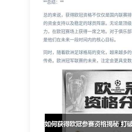
**总结：**
总的来说，获得欧冠资格不仅仅是国内联赛排
的资金支持以及稳定的球员阵容。无论是顶级
力，在欧冠赛场上获得一席之地。对于俱乐部
是他们在未来一段时间内的核心目标。
同时，随着欧洲足球格局的变化，越来越多的
传奇。欧洲冠军联赛的未来，注定会更具变数