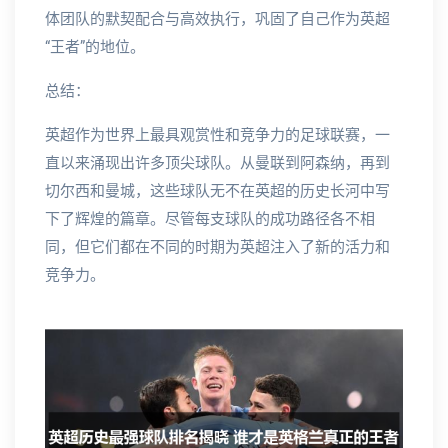
体团队的默契配合与高效执行，巩固了自己作为英超
“王者”的地位。
总结：
英超作为世界上最具观赏性和竞争力的足球联赛，一
直以来涌现出许多顶尖球队。从曼联到阿森纳，再到
切尔西和曼城，这些球队无不在英超的历史长河中写
下了辉煌的篇章。尽管每支球队的成功路径各不相
同，但它们都在不同的时期为英超注入了新的活力和
竞争力。