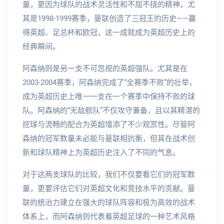
量，更因为球队的战术灵活性和不屈不挠的精神。尤
其是1998-1999赛季，曼联创造了三冠王的历史——赢
得英超、足总杯和欧冠，这一成就成为英超历史上的
经典瞬间。
阿森纳则是另一支不可忽视的英超强队。尤其是在
2003-2004赛季，阿森纳完成了“全赛季不败”的壮举，
成为英超历史上唯一一支在一个赛季中保持不败的球
队。阿森纳的“无敌舰队”不仅攻守兼备，且以其精湛的
控球与流畅的配合为英超增添了不少观赏性。尽管阿
森纳的冠军数量未必能与曼联相抗衡，但其在战术创
新和球队精神上为英超历史注入了不同的气息。
对于这两支球队的比较，我们不仅要看它们的冠军数
量，更要评估它们对英超文化和竞技水平的贡献。曼
联的统治力建立在强大的球队阵容和极为高效的战术
体系上，而阿森纳则代表着英超足球的一种艺术风格