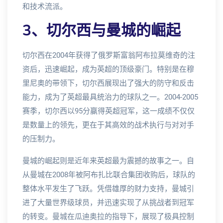
和技术流派。
3、切尔西与曼城的崛起
切尔西在2004年获得了俄罗斯富翁阿布拉莫维奇的注
资后，迅速崛起，成为英超的顶级豪门。特别是在穆
里尼奥的带领下，切尔西展现出了强大的防守和反击
能力，成为了英超最具统治力的球队之一。2004-2005
赛季，切尔西以95分赢得英超冠军，这一成绩不仅仅
是数量上的领先，更在于其高效的战术执行与对对手
的压制力。
曼城的崛起则是近年来英超最为震撼的故事之一。自
从曼城在2008年被阿布扎比联合集团收购后，球队的
整体水平发生了飞跃。凭借雄厚的财力支持，曼城引
进了大量世界级球员，并迅速实现了从挑战者到冠军
的转变。曼城在瓜迪奥拉的指导下，展现了极具控制