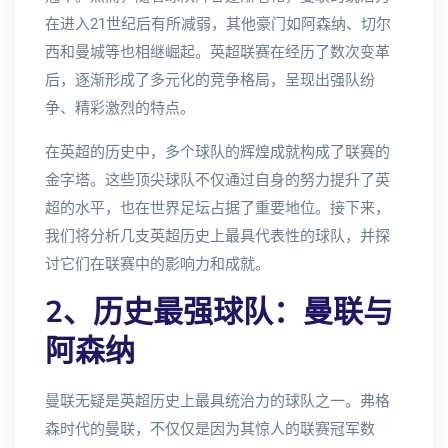
在进入21世纪后有所减弱，其他豪门如阿森纳、切尔
西和曼城等也相继崛起。英超联赛在经历了数次变革
后，逐渐形成了多元化的竞争格局，呈现出强队纷
争、精彩激烈的特点。
在英超的历史中，多个球队的辉煌成就构成了联赛的
金字塔。这些顶尖球队不仅通过自身的努力提升了英
超的水平，也在世界足坛占据了重要地位。接下来，
我们将分析几支英超历史上最具代表性的球队，并探
讨它们在联赛中的影响力和成就。
2、历史最强球队：曼联与
阿森纳
曼联无疑是英超历史上最具统治力的球队之一。弗格
森时代的曼联，不仅仅是因为其惊人的联赛冠军数