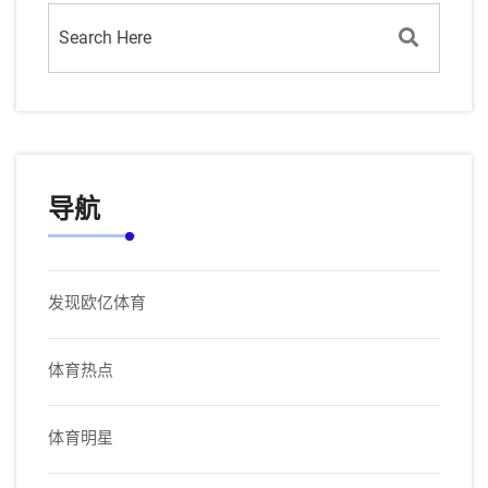
导航
发现欧亿体育
体育热点
体育明星