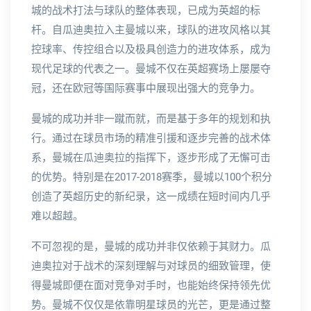
城的战术打法与球队的整体表现，已成为英超的标
杆。自瓜迪奥拉入主曼城以来，球队的进攻风格以其
控球率、传控组合以及极具创造力的进攻体系，成为
现代足球的代表之一。曼城不仅在英超赛场上屡屡夺
冠，还在欧冠等国际赛事中展现出强大的竞争力。
曼城的成功并非一蹴而就，而是基于多年的规划和执
行。通过在球员市场的精准引援和逐步完善的战术体
系，曼城在瓜迪奥拉的指挥下，逐步形成了无懈可击
的优势。特别是在2017-2018赛季，曼城以100个积分
创造了英超历史的新纪录，这一成绩在短时间内几乎
难以超越。
不可忽视的是，曼城的成功并非仅依赖于其财力。瓜
迪奥拉对于战术的深刻理解与对球员的细致管理，使
得曼城即便在面对竞争对手时，也能始终保持领先优
势。曼城不仅仅是依靠明星球员的光芒，更是通过整